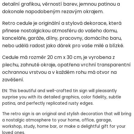
detailní grafikou, věrností barev, jemnou patinou a
dokonale napodobeným rezavým okrajem.
Retro cedule je originální a stylová dekorace, která
přinese nostalgickou atmosféru do vašeho domu,
kanceláře, garáže, dílny, pracovny, domácího baru,
nebo udělá radost jako dárek pro vaše milé a blízké.
Cedule má rozměr 20 cm x 30 cm, je vyrobena z
plechu, zahnuté okraje, opatřena vrchní transparentní
ochrannou vrstvou a v každém rohu má otvor na
zavěšení.
EN: This beautiful and well-crafted tin sign will pleasantly
surprise you with its detailed graphics, color fidelity, subtle
patina, and perfectly replicated rusty edges.
The retro sign is an original and stylish decoration that will bring
a nostalgic atmosphere to your home, office, garage,
workshop, study, home bar, or make a delightful gift for your
loved ones.