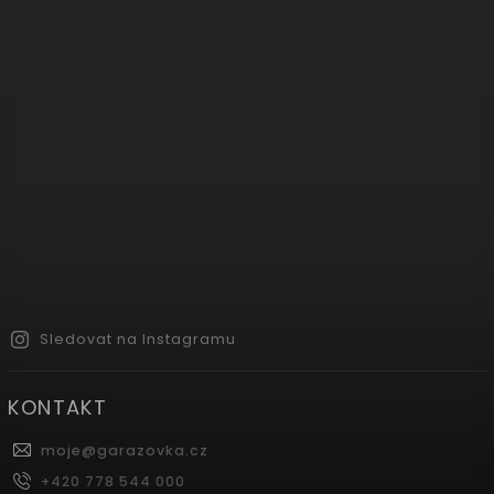
Sledovat na Instagramu
KONTAKT
moje
@
garazovka.cz
+420 778 544 000