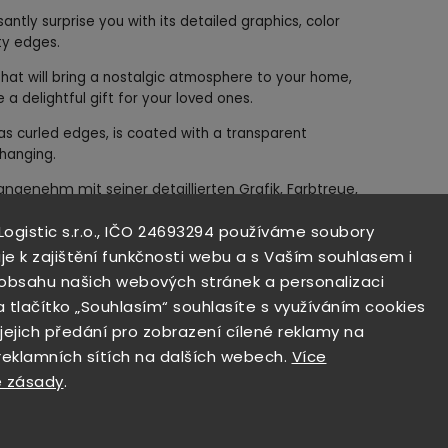
asantly surprise you with its detailed graphics, color
sty edges.
 that will bring a nostalgic atmosphere to your home,
a delightful gift for your loved ones.
as curled edges, is coated with a transparent
 hanging.
angenehm mit seiner detaillierten Grafik, Farbtreue,
en Rändern überraschen.
 Logistic s.r.o., IČO 24693294 používáme soubory
Dekoration, die eine nostalgische Atmosphäre in Ihr
je k zajištění funkčnosti webu a s Vaším souhlasem i
mmer, Ihre Hausbar bringen oder ein wunderbares
i obsahu našich webových stránek a personalizaci
a tlačítko „Souhlasím“ souhlasíte s využíváním cookies
us Blech, hat gebogene Kanten, ist mit einer
 jejich předání pro zobrazení cílené reklamy na
n jeder Ecke ein Loch zum Aufhängen.
 reklamních sítích na dalších webech.
Více
 zásady
.