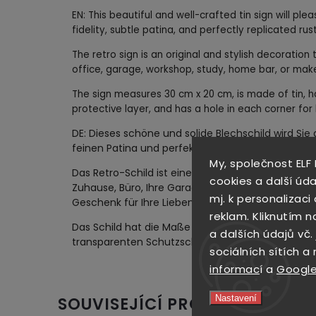
EN: This beautiful and well-crafted tin sign will ple
fidelity, subtle patina, and perfectly replicated ru
The retro sign is an original and stylish decoration
office, garage, workshop, study, home bar, or make 
The sign measures 30 cm x 20 cm, is made of tin, h
protective layer, and has a hole in each corner for
DE: Dieses schöne und solide Blechschild wird Sie 
feinen Patina und perfekt nachgebildeten rostig
My, společnost ELF
Das Retro-Schild ist eine originelle und stilvolle 
cookies a další úda
Zuhause, Büro, Ihre Garage, Werkstatt, Arbeitszi
mj. k personalizac
Geschenk für Ihre Lieben darstellen wird.
reklam. Kliknutím n
Das Schild hat die Maße 30 cm x 20 cm, besteht a
a dalších údajů vč.
transparenten Schutzschicht versehen und hat i
sociálních sítích a
informac
í a
Google
Nastavení
SOUVISEJÍCÍ PRODUKTY