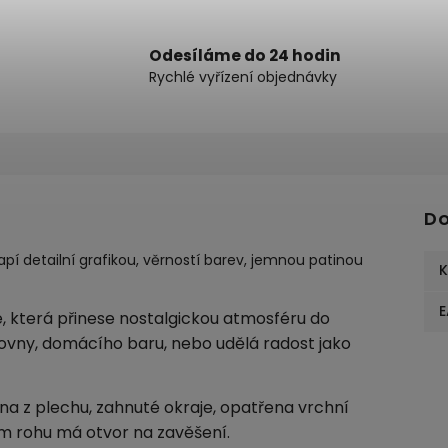
Odesíláme do 24 hodin
Rychlé vyřízení objednávky
Do
pí detailní grafikou, věrností barev, jemnou patinou
K
E
e, která přinese nostalgickou atmosféru do
covny, domácího baru, nebo udělá radost jako
a z plechu, zahnuté okraje, opatřena vrchní
m rohu má otvor na zavěšení.