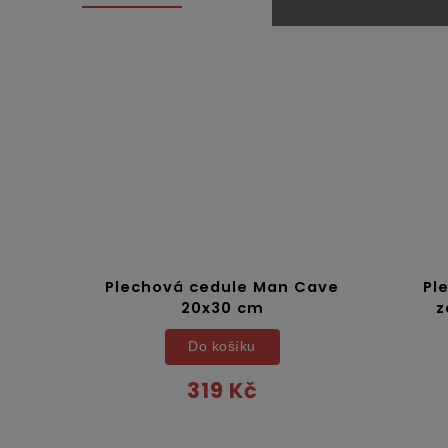
Plechová cedule Man Cave
Pl
20x30 cm
z
Do košíku
319 Kč