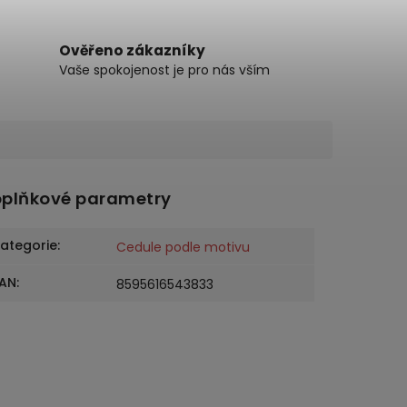
Ověřeno zákazníky
Vaše spokojenost je pro nás vším
plňkové parametry
ategorie
:
Cedule podle motivu
AN
:
8595616543833