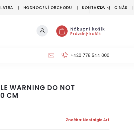
PLATBA
HODNOCENÍ OBCHODU
KONTAKTY
O NÁS
CZK
Nákupní košík
Prázdný košík
+420 778 544 000
LE WARNING DO NOT
20 CM
Značka:
Nostalgic Art