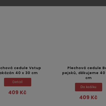
echová cedule Vstup
Plechová cedule B
akázán 40 x 30 cm
pejsků, děkujeme 40 
cm
Detail
Do košíku
409 Kč
409 Kč