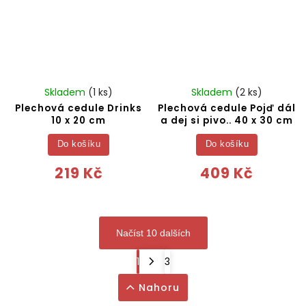
Skladem
(1 ks)
Skladem
(2 ks)
Plechová cedule Drinks
Plechová cedule Pojď dál
10 x 20 cm
a dej si pivo.. 40 x 30 cm
Do košíku
Do košíku
219 Kč
409 Kč
Načíst 10 dalších
1
3
Nahoru