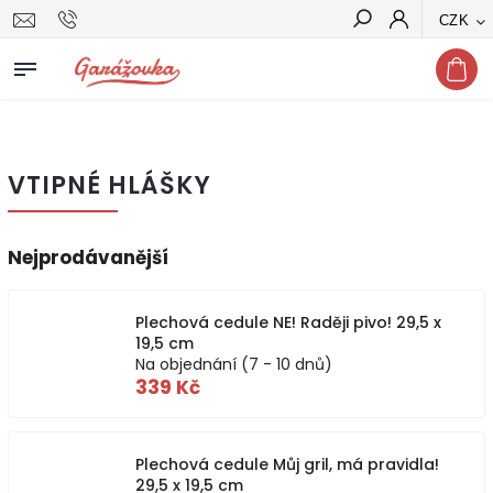
CZK
Hledat
VTIPNÉ HLÁŠKY
Nejprodávanější
Plechová cedule NE! Raději pivo! 29,5 x
19,5 cm
Na objednání (7 - 10 dnů)
339 Kč
Plechová cedule Můj gril, má pravidla!
29,5 x 19,5 cm