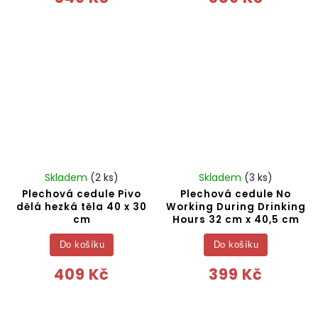
Skladem
(2 ks)
Skladem
(3 ks)
Plechová cedule Pivo
Plechová cedule No
dělá hezká těla 40 x 30
Working During Drinking
cm
Hours 32 cm x 40,5 cm
Do košíku
Do košíku
409 Kč
399 Kč