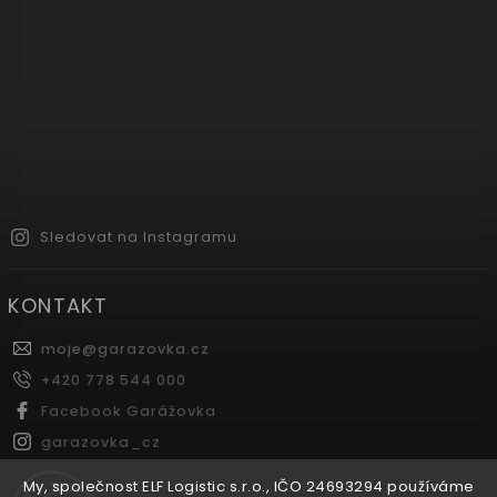
Sledovat na Instagramu
KONTAKT
moje
@
garazovka.cz
+420 778 544 000
Facebook Garážovka
garazovka_cz
Youtube Garážovka
My, společnost ELF Logistic s.r.o., IČO 24693294 používáme