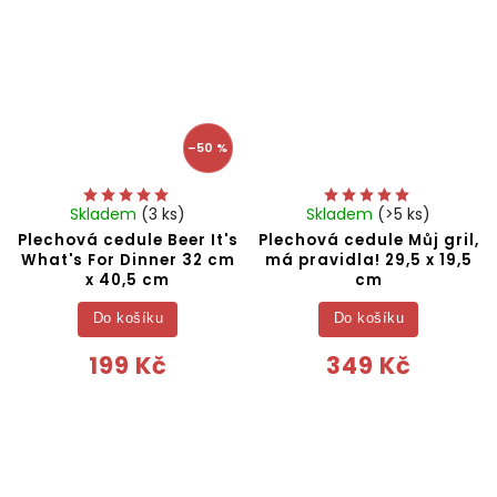
–50 %
Skladem
(3 ks)
Skladem
(>5 ks)
Plechová cedule Beer It's
Plechová cedule Můj gril,
What's For Dinner 32 cm
má pravidla! 29,5 x 19,5
x 40,5 cm
cm
Do košíku
Do košíku
199 Kč
349 Kč