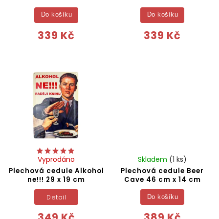
Do košíku
Do košíku
339 Kč
339 Kč
Vyprodáno
Skladem
(1 ks)
Plechová cedule Alkohol
Plechová cedule Beer
ne!!! 29 x 19 cm
Cave 46 cm x 14 cm
Detail
Do košíku
349 Kč
389 Kč