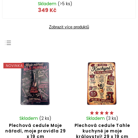
Skladem
(>5 ks)
349 Kč
Zobrazit více produktů
Nejlevnější
Nejdražší
NOVINKA
Nejprodávanější
Abecedně
Skladem
(2 ks)
Skladem
(3 ks)
Plechová cedule Moje
Plechová cedule Tahle
nářadí, moje pravidla 29
kuchyně je moje
x 19 cm
království! 29 x 19 cm