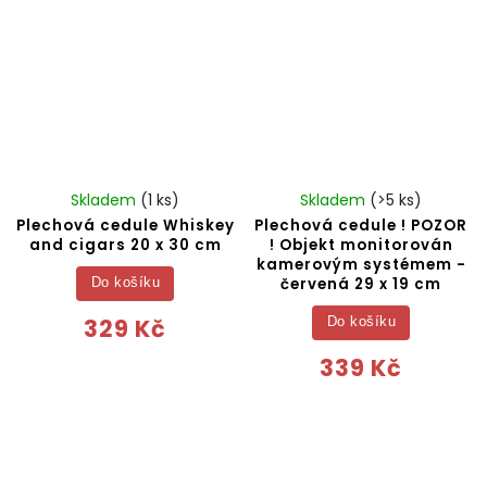
Skladem
(1 ks)
Skladem
(>5 ks)
Plechová cedule Whiskey
Plechová cedule ! POZOR
and cigars 20 x 30 cm
! Objekt monitorován
kamerovým systémem -
červená 29 x 19 cm
Do košíku
329 Kč
Do košíku
339 Kč