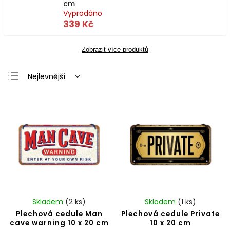
cm
Vyprodáno
339 Kč
Zobrazit více produktů
Nejlevnější
Nejdražší
Nejprodávanější
Abecedně
Skladem
(2 ks)
Skladem
(1 ks)
Plechová cedule Man
Plechová cedule Private
cave warning 10 x 20 cm
10 x 20 cm