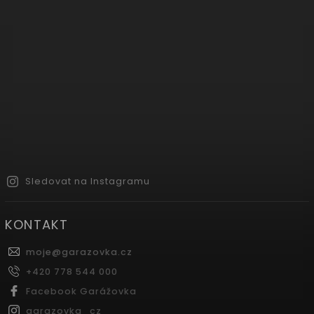
Sledovat na Instagramu
KONTAKT
moje
@
garazovka.cz
+420 778 544 000
Facebook Garážovka
garazovka_cz