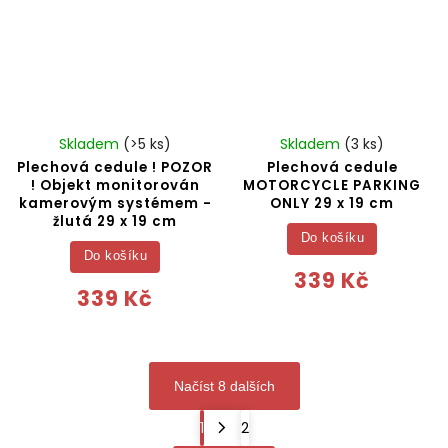
Skladem
(>5 ks)
Skladem
(3 ks)
Plechová cedule ! POZOR
Plechová cedule
! Objekt monitorován
MOTORCYCLE PARKING
kamerovým systémem -
ONLY 29 x 19 cm
žlutá 29 x 19 cm
Do košíku
Do košíku
339 Kč
339 Kč
Načíst 8 dalších
1
2