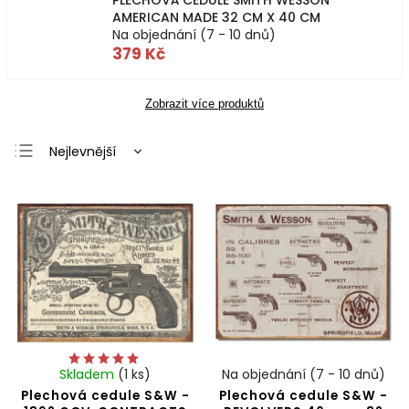
PLECHOVÁ CEDULE SMITH WESSON
AMERICAN MADE 32 CM X 40 CM
Na objednání (7 - 10 dnů)
379 Kč
Zobrazit více produktů
Nejlevnější
Nejdražší
Nejprodávanější
Abecedně
Skladem
(1 ks)
Na objednání (7 - 10 dnů)
Plechová cedule S&W -
Plechová cedule S&W -