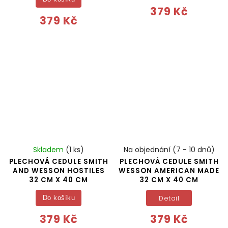
379 Kč
379 Kč
Skladem
(1 ks)
Na objednání (7 - 10 dnů)
PLECHOVÁ CEDULE SMITH
PLECHOVÁ CEDULE SMITH
AND WESSON HOSTILES
WESSON AMERICAN MADE
32 CM X 40 CM
32 CM X 40 CM
Detail
Do košíku
379 Kč
379 Kč