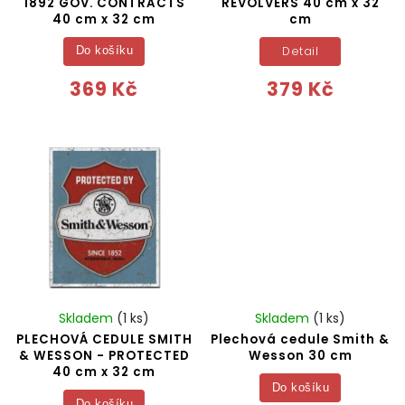
1892 GOV. CONTRACTS
REVOLVERS 40 cm x 32
40 cm x 32 cm
cm
Detail
Do košíku
369 Kč
379 Kč
Skladem
(1 ks)
Skladem
(1 ks)
PLECHOVÁ CEDULE SMITH
Plechová cedule Smith &
& WESSON - PROTECTED
Wesson 30 cm
40 cm x 32 cm
Do košíku
Do košíku