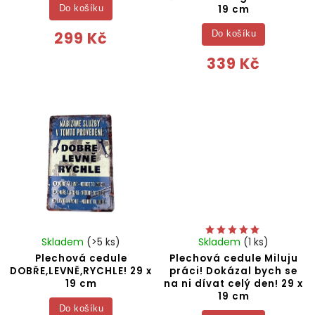
19 cm
Do košíku
299 Kč
Do košíku
339 Kč
Skladem
(>5 ks)
Skladem
(1 ks)
Plechová cedule
Plechová cedule Miluju
DOBŘE,LEVNĚ,RYCHLE! 29 x
práci! Dokázal bych se
19 cm
na ni dívat celý den! 29 x
19 cm
Do košíku