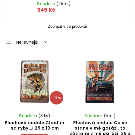
Skladem
(>5 ks)
349 Kč
Zobrazit více produktů
Nejlevnější
Nejdražší
Nejprodávanější
Abecedně
–11 %
Skladem
(3 ks)
Skladem
(5 ks)
Plechová cedule Chodím
Plechová cedule Co se
na ryby...! 29 x 19 cm
stane v mé garáži, to
zůstane v mé garáži! 29 x