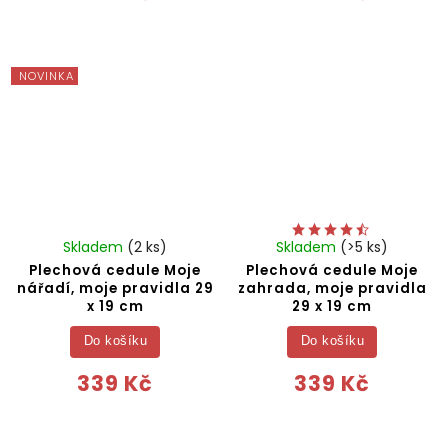
NOVINKA
Skladem
(2 ks)
Skladem
(>5 ks)
Plechová cedule Moje
Plechová cedule Moje
nářadí, moje pravidla 29
zahrada, moje pravidla
x 19 cm
29 x 19 cm
Do košíku
Do košíku
339 Kč
339 Kč