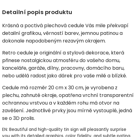
Detailní popis produktu
Krásná a poctivá plechová cedule Vás mile překvapí
detailní grafikou, věrností barev, jemnou patinou a
dokonale napodobeným rezavým okrajem.
Retro cedule je originální a stylová dekorace, která
přinese nostalgickou atmosféru do vašeho domu,
kanceláře, garáže, dílny, pracovny, domácího baru,
nebo udělá radost jako dárek pro vaše milé a blízké.
Cedule má rozměr 20 cm x 30 cm, je vyrobena z
plechu, zahnuté okraje, opatřena vrchní transparentní
ochrannou vrstvou a v každém rohu má otvor na
zavěšení. Jednotlivé prvky jsou mírně vystouplé, jedná
se o 3D prolis.
EN: Beautiful and high-quality tin sign will pleasantly surprise
you with its detailed graphics, color fidelity, and subtle patina.