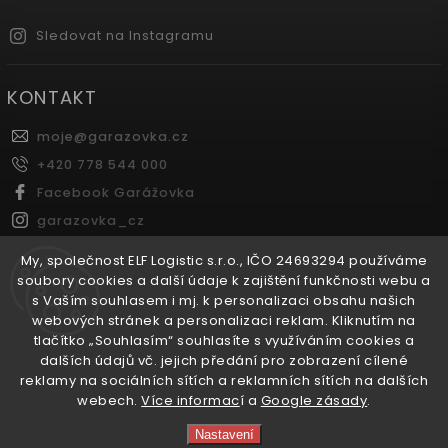
Sledovat na Instagramu
KONTAKT
moje
@
garazovka.cz
+420 778 544 000
Facebook Garážovka
garazovka_cz
Youtube Garážovka
My, společnost ELF Logistic s.r.o., IČO 24693294 používáme
soubory cookies a další údaje k zajištění funkčnosti webu a
s Vaším souhlasem i mj. k personalizaci obsahu našich
FACEBOOK
webových stránek a personalizaci reklam. Kliknutím na
tlačítko „Souhlasím“ souhlasíte s využíváním cookies a
dalších údajů vč. jejich předání pro zobrazení cílené
reklamy na sociálních sítích a reklamních sítích na dalších
webech.
Více informac
í a
Google zásady
.
Copyright 2026
Garážovka.cz
. Všechna práva vyhrazena.
Nastavení
Vytvořil
Shoptet
| Design
Shoptak.cz.