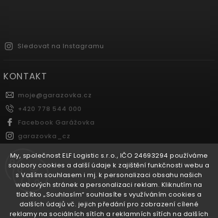
Sledovat na Instagramu
KONTAKT
moje
@
garazovka.cz
+420 778 544 000
Facebook Garážovka
garazovka_cz
Youtube Garážovka
My, společnost ELF Logistic s.r.o., IČO 24693294 používáme
soubory cookies a další údaje k zajištění funkčnosti webu a
s Vaším souhlasem i mj. k personalizaci obsahu našich
FACEBOOK
webových stránek a personalizaci reklam. Kliknutím na
tlačítko „Souhlasím“ souhlasíte s využíváním cookies a
dalších údajů vč. jejich předání pro zobrazení cílené
reklamy na sociálních sítích a reklamních sítích na dalších