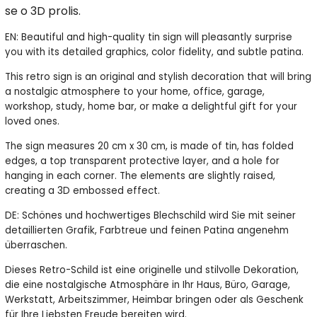
se o 3D prolis.
EN: Beautiful and high-quality tin sign will pleasantly surprise
you with its detailed graphics, color fidelity, and subtle patina.
This retro sign is an original and stylish decoration that will bring
a nostalgic atmosphere to your home, office, garage,
workshop, study, home bar, or make a delightful gift for your
loved ones.
The sign measures 20 cm x 30 cm, is made of tin, has folded
edges, a top transparent protective layer, and a hole for
hanging in each corner. The elements are slightly raised,
creating a 3D embossed effect.
DE: Schönes und hochwertiges Blechschild wird Sie mit seiner
detaillierten Grafik, Farbtreue und feinen Patina angenehm
überraschen.
Dieses Retro-Schild ist eine originelle und stilvolle Dekoration,
die eine nostalgische Atmosphäre in Ihr Haus, Büro, Garage,
Werkstatt, Arbeitszimmer, Heimbar bringen oder als Geschenk
für Ihre Liebsten Freude bereiten wird.