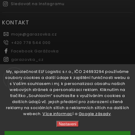
Sledovat na Instagramu
KONTAKT
moje
@
garazovka.cz
+420 778 544 000
Facebook Garážovka
garazovka_cz
Youtube Garážovka
My, společnost ELF Logistic s.r.o., IČO 24693294 používáme
soubory cookies a další údaje k zajištění funkčnosti webu a
s Vaším souhlasem i mj. k personalizaci obsahu našich
FACEBOOK
webových stránek a personalizaci reklam. Kliknutím na
tlačítko „Souhlasím“ souhlasíte s využíváním cookies a
dalších údajů vč. jejich předání pro zobrazení cílené
reklamy na sociálních sítích a reklamních sítích na dalších
webech.
Více informac
í a
Google zásady
.
Copyright 2026
Garážovka.cz
. Všechna práva vyhrazena.
Nastavení
Vytvořil
Shoptet
| Design
Shoptak.cz.