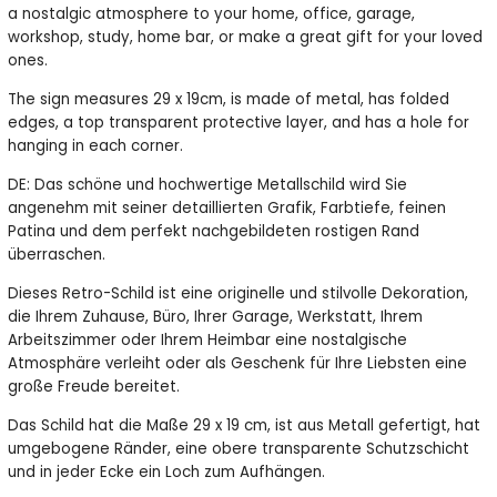
a nostalgic atmosphere to your home, office, garage,
workshop, study, home bar, or make a great gift for your loved
ones.
The sign measures 29 x 19cm, is made of metal, has folded
edges, a top transparent protective layer, and has a hole for
hanging in each corner.
DE: Das schöne und hochwertige Metallschild wird Sie
angenehm mit seiner detaillierten Grafik, Farbtiefe, feinen
Patina und dem perfekt nachgebildeten rostigen Rand
überraschen.
Dieses Retro-Schild ist eine originelle und stilvolle Dekoration,
die Ihrem Zuhause, Büro, Ihrer Garage, Werkstatt, Ihrem
Arbeitszimmer oder Ihrem Heimbar eine nostalgische
Atmosphäre verleiht oder als Geschenk für Ihre Liebsten eine
große Freude bereitet.
Das Schild hat die Maße 29 x 19 cm, ist aus Metall gefertigt, hat
umgebogene Ränder, eine obere transparente Schutzschicht
und in jeder Ecke ein Loch zum Aufhängen.