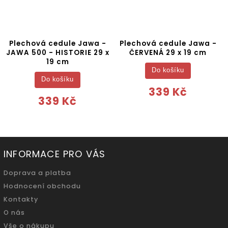
Plechová cedule Jawa -
Plechová cedule Jawa -
JAWA 500 - HISTORIE 29 x
ČERVENÁ 29 x 19 cm
19 cm
Do košíku
Do košíku
339 Kč
339 Kč
INFORMACE PRO VÁS
Doprava a platba
Hodnocení obchodu
Kontakty
O nás
Vše o nákupu