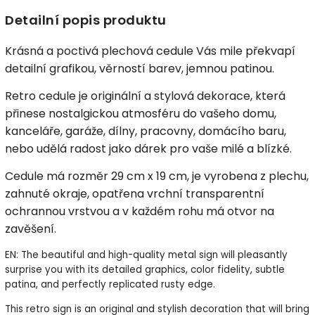
Detailní popis produktu
Krásná a poctivá plechová cedule Vás mile překvapí
detailní grafikou, věrností barev, jemnou patinou.
Retro cedule je originální a stylová dekorace, která
přinese nostalgickou atmosféru do vašeho domu,
kanceláře, garáže, dílny, pracovny, domácího baru,
nebo udělá radost jako dárek pro vaše milé a blízké.
Cedule má rozměr 29 cm x 19 cm, je vyrobena z plechu,
zahnuté okraje, opatřena vrchní transparentní
ochrannou vrstvou a v každém rohu má otvor na
zavěšení.
EN: The beautiful and high-quality metal sign will pleasantly
surprise you with its detailed graphics, color fidelity, subtle
patina, and perfectly replicated rusty edge.
This retro sign is an original and stylish decoration that will bring