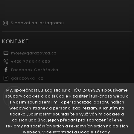
Sledovat na Instagramu
KONTAKT
moje
@
garazovka.cz
+420 778 544 000
Facebook Garážovka
garazovka_cz
Youtube Garážovka
My, společnost ELF Logistic s.r.o., IČO 24693294 používáme
soubory cookies a další údaje k zajištění funkčnosti webu a
s Vaším souhlasem i mj. k personalizaci obsahu našich
FACEBOOK
webových stránek a personalizaci reklam. Kliknutím na
tlačítko „Souhlasím“ souhlasíte s využíváním cookies a
dalších údajů vč. jejich předání pro zobrazení cílené
reklamy na sociálních sítích a reklamních sítích na dalších
webech.
Více informac
í a
Google zásady
.