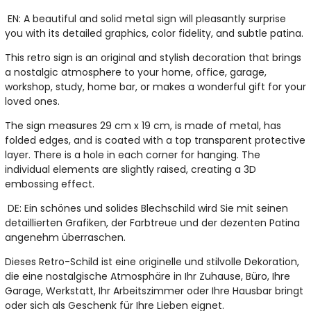
EN: A beautiful and solid metal sign will pleasantly surprise
you with its detailed graphics, color fidelity, and subtle patina.
This retro sign is an original and stylish decoration that brings
a nostalgic atmosphere to your home, office, garage,
workshop, study, home bar, or makes a wonderful gift for your
loved ones.
The sign measures 29 cm x 19 cm, is made of metal, has
folded edges, and is coated with a top transparent protective
layer. There is a hole in each corner for hanging. The
individual elements are slightly raised, creating a 3D
embossing effect.
DE: Ein schönes und solides Blechschild wird Sie mit seinen
detaillierten Grafiken, der Farbtreue und der dezenten Patina
angenehm überraschen.
Dieses Retro-Schild ist eine originelle und stilvolle Dekoration,
die eine nostalgische Atmosphäre in Ihr Zuhause, Büro, Ihre
Garage, Werkstatt, Ihr Arbeitszimmer oder Ihre Hausbar bringt
oder sich als Geschenk für Ihre Lieben eignet.