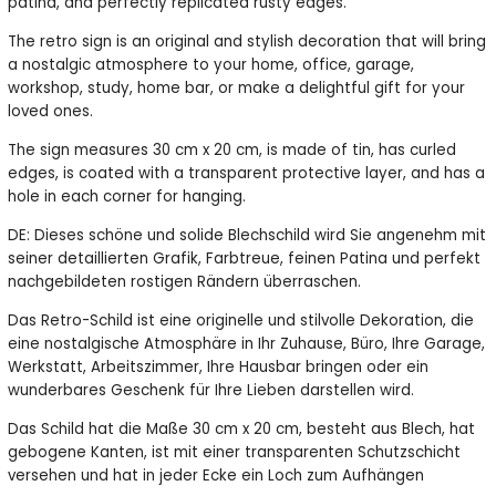
patina, and perfectly replicated rusty edges.
The retro sign is an original and stylish decoration that will bring
a nostalgic atmosphere to your home, office, garage,
workshop, study, home bar, or make a delightful gift for your
loved ones.
The sign measures 30 cm x 20 cm, is made of tin, has curled
edges, is coated with a transparent protective layer, and has a
hole in each corner for hanging.
DE: Dieses schöne und solide Blechschild wird Sie angenehm mit
seiner detaillierten Grafik, Farbtreue, feinen Patina und perfekt
nachgebildeten rostigen Rändern überraschen.
Das Retro-Schild ist eine originelle und stilvolle Dekoration, die
eine nostalgische Atmosphäre in Ihr Zuhause, Büro, Ihre Garage,
Werkstatt, Arbeitszimmer, Ihre Hausbar bringen oder ein
wunderbares Geschenk für Ihre Lieben darstellen wird.
Das Schild hat die Maße 30 cm x 20 cm, besteht aus Blech, hat
gebogene Kanten, ist mit einer transparenten Schutzschicht
versehen und hat in jeder Ecke ein Loch zum Aufhängen