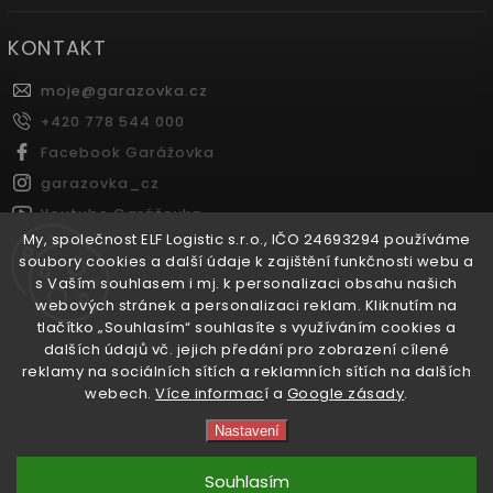
KONTAKT
moje
@
garazovka.cz
+420 778 544 000
Facebook Garážovka
garazovka_cz
Youtube Garážovka
My, společnost ELF Logistic s.r.o., IČO 24693294 používáme
soubory cookies a další údaje k zajištění funkčnosti webu a
s Vaším souhlasem i mj. k personalizaci obsahu našich
FACEBOOK
webových stránek a personalizaci reklam. Kliknutím na
tlačítko „Souhlasím“ souhlasíte s využíváním cookies a
Garážovka.cz
dalších údajů vč. jejich předání pro zobrazení cílené
reklamy na sociálních sítích a reklamních sítích na dalších
webech.
Více informac
í a
Google zásady
.
Copyright 2026
Garážovka.cz
. Všechna práva vyhrazena.
Nastavení
Vytvořil
Shoptet
| Design
Shoptak.cz.
Souhlasím