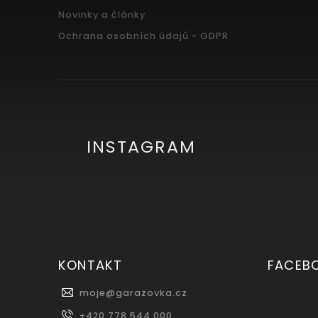
Novinky a články
Ochrana osobních údajů - GDPR
INSTAGRAM
KONTAKT
FACEB
moje
@
garazovka.cz
+420 778 544 000