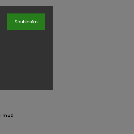
Souhlasím
l muž