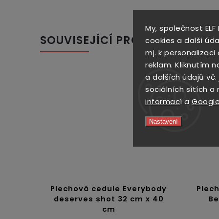
My, společnost ELF
SOUVISEJÍCÍ PRODUKTY
cookies a další úda
mj. k personalizac
reklam. Kliknutím n
a dalších údajů vč.
sociálních sítích a
informac
í a
Google
Nastavení
Plechová cedule Everybody
Plec
deserves shot 32 cm x 40
Be
cm