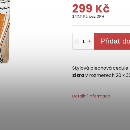
299 Kč
247,11 Kč bez DPH
Přidat d
Stylová plechová cedule
zítra
v rozměrech 20 x 
Detailní informace