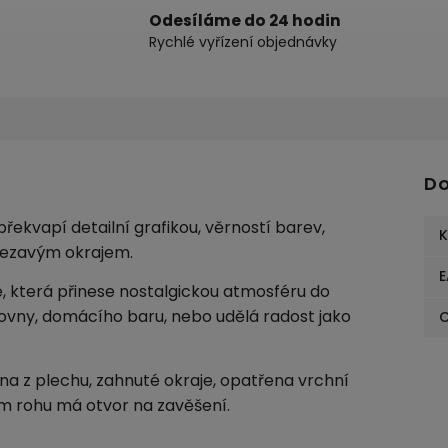
Odesíláme do 24 hodin
Rychlé vyřízení objednávky
Do
řekvapí detailní grafikou, věrností barev,
K
ezavým okrajem.
E
e, která přinese nostalgickou atmosféru do
covny, domácího baru, nebo udělá radost jako
C
a z plechu, zahnuté okraje, opatřena vrchní
m rohu má otvor na zavěšení.