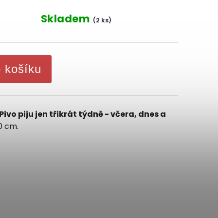
Skladem
(2 ks)
o košíku
Pivo piju jen třikrát týdně - včera, dnes a
30 cm.