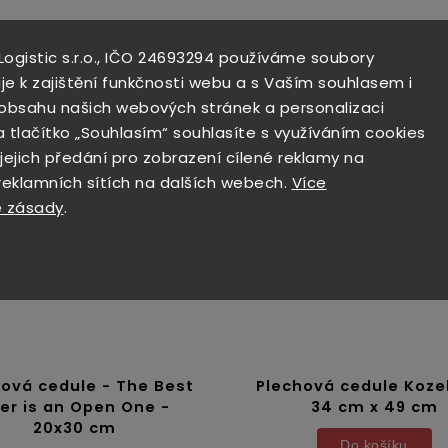
 Logistic s.r.o., IČO 24693294 používáme soubory
je k zajištění funkčnosti webu a s Vaším souhlasem i
i obsahu našich webových stránek a personalizaci
a tlačítko „Souhlasím“ souhlasíte s využíváním cookies
 jejich předání pro zobrazení cílené reklamy na
 reklamních sítích na dalších webech.
Více
 zásady
.
hová cedule - The Best
Plechová cedule Koze
er is an Open One -
34 cm x 49 cm
20x30 cm
Do košíku