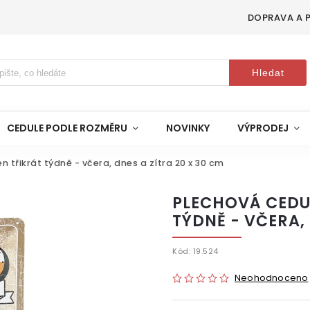
DOPRAVA A 
Hledat
CEDULE PODLE ROZMĚRU
NOVINKY
VÝPRODEJ
en třikrát týdně - včera, dnes a zítra 20 x 30 cm
PLECHOVÁ CEDUL
TÝDNĚ - VČERA, 
Kód:
19.524
Neohodnoceno