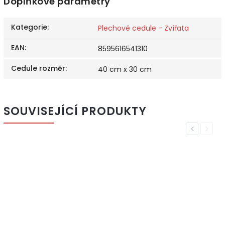
Doplňkové parametry
Kategorie
:
Plechové cedule - Zvířata
EAN
:
8595616541310
Cedule rozměr
:
40 cm x 30 cm
SOUVISEJÍCÍ PRODUKTY
Previous
Next