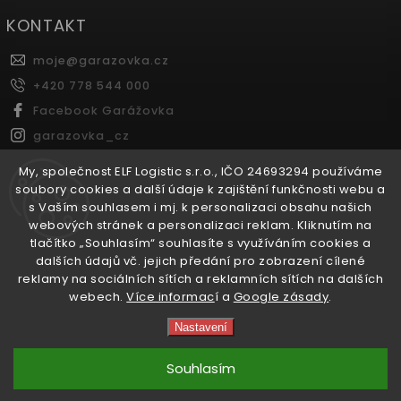
KONTAKT
moje
@
garazovka.cz
+420 778 544 000
Facebook Garážovka
garazovka_cz
Youtube Garážovka
My, společnost ELF Logistic s.r.o., IČO 24693294 používáme
soubory cookies a další údaje k zajištění funkčnosti webu a
s Vaším souhlasem i mj. k personalizaci obsahu našich
FACEBOOK
webových stránek a personalizaci reklam. Kliknutím na
tlačítko „Souhlasím“ souhlasíte s využíváním cookies a
dalších údajů vč. jejich předání pro zobrazení cílené
reklamy na sociálních sítích a reklamních sítích na dalších
webech.
Více informac
í a
Google zásady
.
Copyright 2026
Garážovka.cz
. Všechna práva vyhrazena.
Nastavení
Vytvořil
Shoptet
| Design
Shoptak.cz.
Souhlasím