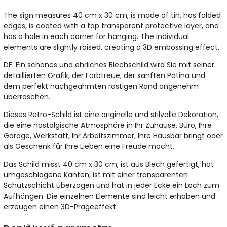
The sign measures 40 cm x 30 cm, is made of tin, has folded
edges, is coated with a top transparent protective layer, and
has a hole in each corner for hanging. The individual
elements are slightly raised, creating a 3D embossing effect.
DE: Ein schönes und ehrliches Blechschild wird Sie mit seiner
detaillierten Grafik, der Farbtreue, der sanften Patina und
dem perfekt nachgeahmten rostigen Rand angenehm
überraschen.
Dieses Retro-Schild ist eine originelle und stilvolle Dekoration,
die eine nostalgische Atmosphäre in Ihr Zuhause, Büro, Ihre
Garage, Werkstatt, Ihr Arbeitszimmer, Ihre Hausbar bringt oder
als Geschenk für Ihre Lieben eine Freude macht.
Das Schild misst 40 cm x 30 cm, ist aus Blech gefertigt, hat
umgeschlagene Kanten, ist mit einer transparenten
Schutzschicht überzogen und hat in jeder Ecke ein Loch zum
Aufhängen. Die einzelnen Elemente sind leicht erhaben und
erzeugen einen 3D-Prägeeffekt.