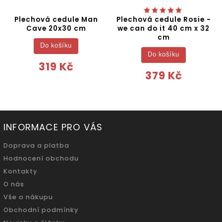
Plechová cedule Man
Plechová cedule Rosie -
Cave 20x30 cm
we can do it 40 cm x 32
cm
Do košíku
Do košíku
319 Kč
379 Kč
INFORMACE PRO VÁS
Doprava a platba
Hodnocení obchodu
Kontakty
O nás
Vše o nákupu
Obchodní podmínky