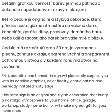
detailní grafikou, věrností barev, jemnou patinou a
dokonale napodobeným rezavým okrajem.
Retro cedule je originální a stylová dekorace, která
přinese nostalgickou atmosféru do vašeho domu,
kanceláře, garáže, dílny, pracovny, domácího baru,
nebo udělá radost jako dárek pro vaše milé a blízké.
Cedule má rozměr 40 cm x 30 cm, je vyrobena z
plechu, zahnuté okraje, opatřena vrchní transparentní
ochrannou vrstvou a v každém rohu má otvor na
zavěšení.
EN: A beautiful and honest tin sign will pleasantly surprise you
with its detailed graphics, color fidelity, gentle patina, and
perfectly imitated rusty edge.
This retro sign is an original and stylish decoration that brings
a nostalgic atmosphere to your home, office, garage,
workshop, study, home bar, or will make a great gift for your
loved ones.