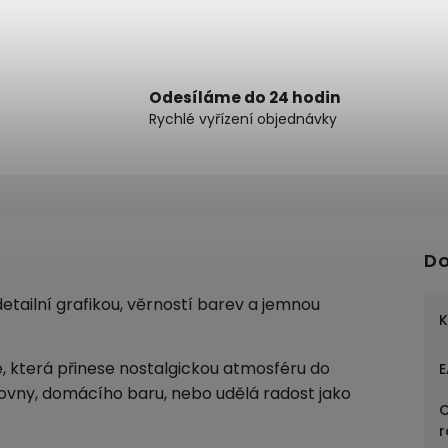
Odesíláme do 24 hodin
Rychlé vyřízení objednávky
Do
tailní grafikou, věrností barev a jemnou
K
e, která přinese nostalgickou atmosféru do
E
covny, domácího baru, nebo udělá radost jako
C
r