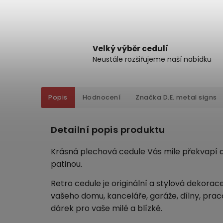
Velký výběr cedulí
Neustále rozšiřujeme naší nabídku
Popis
Hodnocení
Značka
D.E. metal signs
Detailní popis produktu
Krásná plechová cedule Vás mile překvapí de
patinou.
Retro cedule je originální a stylová dekorac
vašeho domu, kanceláře, garáže, dílny, pra
dárek pro vaše milé a blízké.