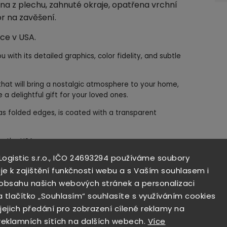
na z plechu, zahnuté okraje, opatřena vrchní
r na zavěšení.
ce v USA.
u with its detailed graphics, color fidelity, and subtle
n that will bring a nostalgic atmosphere to your home,
a delightful gift for your loved ones.
as folded edges, is coated with a transparent
n the USA.
 Logistic s.r.o., IČO 24693294 používáme soubory
aillierten Grafik, der Farbtreue und der feinen Patina
je k zajištění funkčnosti webu a s Vaším souhlasem i
i obsahu našich webových stránek a personalizaci
e Dekoration, die eine nostalgische Atmosphäre in Ihr
a tlačítko „Souhlasím“ souhlasíte s využíváním cookies
immer, Ihre Hausbar bringt oder als Geschenk für Ihre
 jejich předání pro zobrazení cílené reklamy na
 reklamních sítích na dalších webech.
Více
tall, hat gebogene Kanten, ist mit einer transparenten