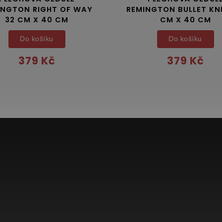
INGTON RIGHT OF WAY
REMINGTON BULLET KNI
32 CM X 40 CM
CM X 40 CM
Do košíku
Do košíku
379 Kč
379 Kč