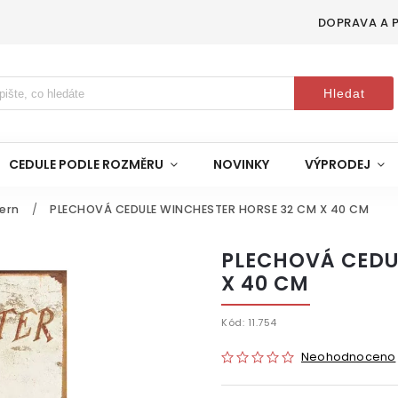
DOPRAVA A 
Hledat
CEDULE PODLE ROZMĚRU
NOVINKY
VÝPRODEJ
ern
/
PLECHOVÁ CEDULE WINCHESTER HORSE 32 CM X 40 CM
PLECHOVÁ CEDU
X 40 CM
Kód:
11.754
Neohodnoceno