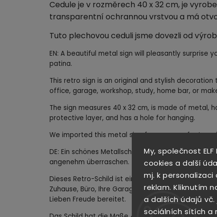
Cedule je v rozměrech 40 x 32 cm, je vyrobe
transparentní ochrannou vrstvou a má otvo
Tuto plechovou ceduli jsme dovezli od výrob
EN: A beautiful metal sign will pleasantly surprise yo
patina.
This retro sign is an original and stylish decoratio
office, garage, workshop, study, home bar, or make 
The sign measures 40 x 32 cm, is made of metal, h
protective layer, and has a hole for hanging.
We imported this metal sign from a manufacturer i
My, společnost ELF
DE: Ein schönes Metallschild wird Sie mit seiner det
angenehm überraschen.
cookies a další úda
mj. k personalizac
Dieses Retro-Schild ist eine originelle und stilvoll
reklam. Kliknutím n
Zuhause, Büro, Ihre Garage, Werkstatt, Ihr Arbeitsz
a dalších údajů vč.
Lieben Freude bereitet.
sociálních sítích a
Das Schild hat die Maße 40 x 32 cm, besteht aus Me