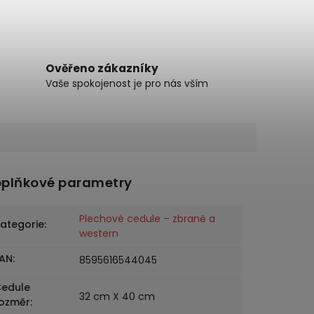
Ověřeno zákazníky
Vaše spokojenost je pro nás vším
plňkové parametry
Plechové cedule – zbraně a
ategorie
:
western
AN
:
8595616544045
edule
32 cm X 40 cm
ozměr
: