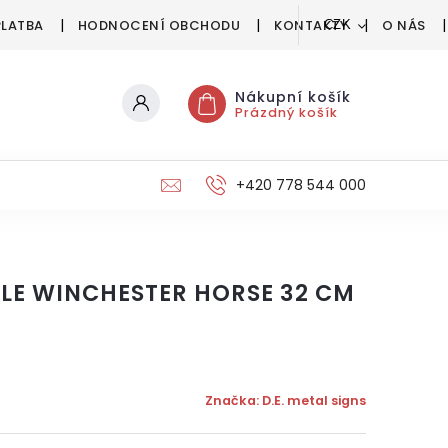
PLATBA
HODNOCENÍ OBCHODU
KONTAKTY
O NÁS
CZK
Nákupní košík
Prázdný košík
+420 778 544 000
LE WINCHESTER HORSE 32 CM
Značka:
D.E. metal signs