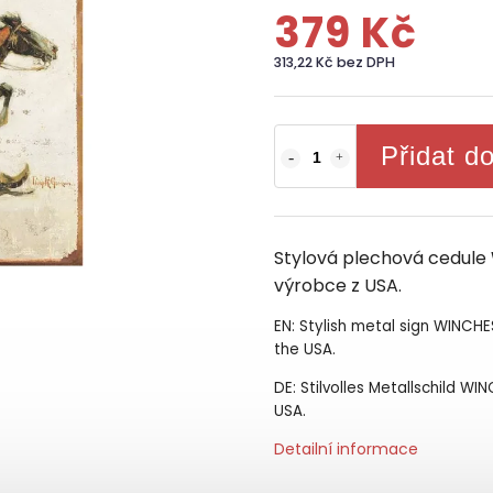
379 Kč
313,22 Kč bez DPH
Přidat d
Stylová plechová cedule
výrobce z USA.
EN: Stylish metal sign WINC
the USA.
DE: Stilvolles Metallschild 
USA.
Detailní informace