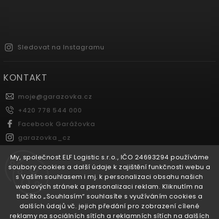
Sledovat na Instagramu
KONTAKT
moje
@
garazovka.cz
+420 778 544 000
Facebook Garážovka
garazovka_cz
Youtube Garážovka
My, společnost ELF Logistic s.r.o., IČO 24693294 používáme
soubory cookies a další údaje k zajištění funkčnosti webu a
s Vaším souhlasem i mj. k personalizaci obsahu našich
FACEBOOK
webových stránek a personalizaci reklam. Kliknutím na
tlačítko „Souhlasím“ souhlasíte s využíváním cookies a
dalších údajů vč. jejich předání pro zobrazení cílené
reklamy na sociálních sítích a reklamních sítích na dalších