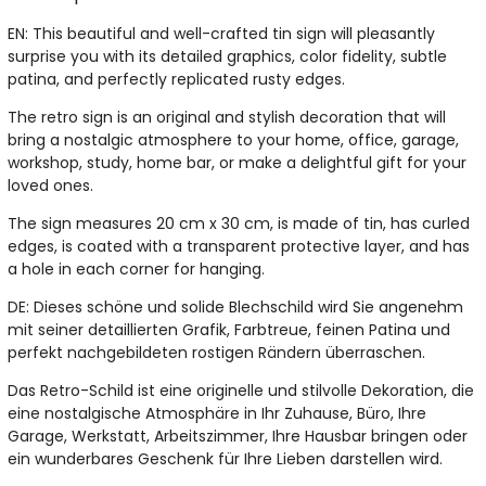
EN: This beautiful and well-crafted tin sign will pleasantly
surprise you with its detailed graphics, color fidelity, subtle
patina, and perfectly replicated rusty edges.
The retro sign is an original and stylish decoration that will
bring a nostalgic atmosphere to your home, office, garage,
workshop, study, home bar, or make a delightful gift for your
loved ones.
The sign measures 20 cm x 30 cm, is made of tin, has curled
edges, is coated with a transparent protective layer, and has
a hole in each corner for hanging.
DE: Dieses schöne und solide Blechschild wird Sie angenehm
mit seiner detaillierten Grafik, Farbtreue, feinen Patina und
perfekt nachgebildeten rostigen Rändern überraschen.
Das Retro-Schild ist eine originelle und stilvolle Dekoration, die
eine nostalgische Atmosphäre in Ihr Zuhause, Büro, Ihre
Garage, Werkstatt, Arbeitszimmer, Ihre Hausbar bringen oder
ein wunderbares Geschenk für Ihre Lieben darstellen wird.