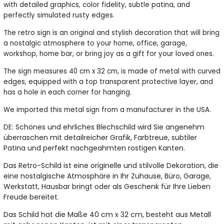
with detailed graphics, color fidelity, subtle patina, and
perfectly simulated rusty edges.
The retro sign is an original and stylish decoration that will bring
a nostalgic atmosphere to your home, office, garage,
workshop, home bar, or bring joy as a gift for your loved ones.
The sign measures 40 cm x 32 cm, is made of metal with curved
edges, equipped with a top transparent protective layer, and
has a hole in each corner for hanging.
We imported this metal sign from a manufacturer in the USA.
Schönes und ehrliches Blechschild wird Sie angenehm
DE:
überraschen mit detailreicher Grafik, Farbtreue, subtiler
Patina und perfekt nachgeahmten rostigen Kanten.
Das Retro-Schild ist eine originelle und stilvolle Dekoration, die
eine nostalgische Atmosphäre in Ihr Zuhause, Büro, Garage,
Werkstatt, Hausbar bringt oder als Geschenk für Ihre Lieben
Freude bereitet.
Das Schild hat die Maße 40 cm x 32 cm, besteht aus Metall