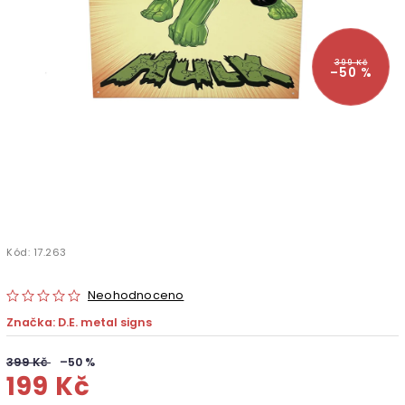
399 Kč
–50 %
Kód:
17.263
Neohodnoceno
Značka:
D.E. metal signs
399 Kč
–50 %
199 Kč