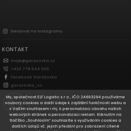
Sledovat na Instagramu
KONTAKT
moje
@
garazovka.cz
+420 778 544 000
Facebook Garážovka
garazovka_cz
Youtube Garážovka
My, společnost ELF Logistic s.r.o., IČO 24693294 používáme
soubory cookies a další údaje k zajištění funkčnosti webu a
s Vaším souhlasem i mj. k personalizaci obsahu našich
FACEBOOK
webových stránek a personalizaci reklam. Kliknutím na
tlačítko „Souhlasím“ souhlasíte s využíváním cookies a
dalších údajů vč. jejich předání pro zobrazení cílené