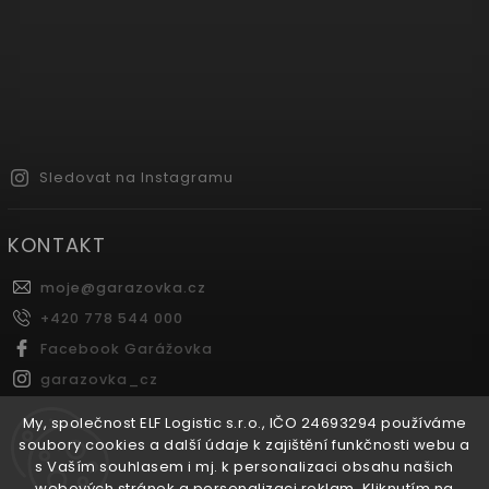
Sledovat na Instagramu
KONTAKT
moje
@
garazovka.cz
+420 778 544 000
Facebook Garážovka
garazovka_cz
Youtube Garážovka
My, společnost ELF Logistic s.r.o., IČO 24693294 používáme
soubory cookies a další údaje k zajištění funkčnosti webu a
s Vaším souhlasem i mj. k personalizaci obsahu našich
FACEBOOK
webových stránek a personalizaci reklam. Kliknutím na