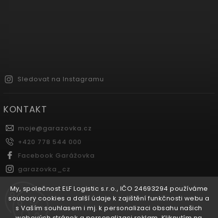
Sledovat na Instagramu
KONTAKT
moje
@
garazovka.cz
+420 778 544 000
Facebook Garážovka
garazovka_cz
Youtube Garážovka
My, společnost ELF Logistic s.r.o., IČO 24693294 používáme
soubory cookies a další údaje k zajištění funkčnosti webu a
s Vaším souhlasem i mj. k personalizaci obsahu našich
FACEBOOK
webových stránek a personalizaci reklam. Kliknutím na