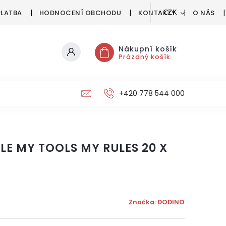
PLATBA
HODNOCENÍ OBCHODU
KONTAKTY
O NÁS
CZK
Nákupní košík
Prázdný košík
+420 778 544 000
E MY TOOLS MY RULES 20 X
Značka:
DODINO