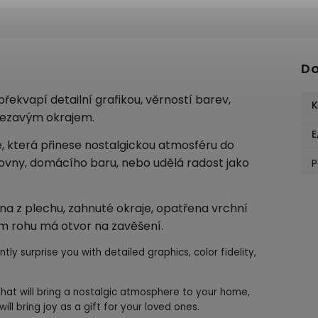
Do
řekvapí detailní grafikou, věrností barev,
K
ezavým okrajem.
E
e, která přinese nostalgickou atmosféru do
covny, domácího baru, nebo udělá radost jako
P
a z plechu, zahnuté okraje, opatřena vrchní
m rohu má otvor na zavěšení.
tly surprise you with detailed graphics, color fidelity,
 that will bring a nostalgic atmosphere to your home,
ll bring joy as a gift for your loved ones.