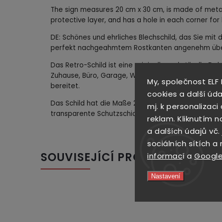
The sign measures 20 cm x 30 cm, is made of meta
protective layer, and has a hole in each corner for
DE: Schönes und ehrliches Blechschild, das Sie mit d
perfekt nachgeahmtem Rostkanten angenehm übe
Das Retro-Schild ist eine originelle und stilvolle D
Zuhause, Büro, Garage, Werkstatt, Arbeitsplatz, Ha
My, společnost ELF
bereitet.
cookies a další úda
Das Schild hat die Maße 20 cm x 30 cm, ist aus Bl
mj. k personalizac
transparente Schutzschicht und in jeder Ecke eine
reklam. Kliknutím n
a dalších údajů vč.
sociálních sítích a
SOUVISEJÍCÍ PRODUKTY
informac
í a
Google
Nastavení