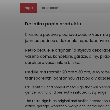
Popis
Hodnocení
Detailní popis produktu
Krásná a poctivá plechová cedule Vás mile p
jemnou patinou a dokonale napodobeným r
Retro cedule je originální a stylová dekorac
vašeho domu, kanceláře, garáže, dílny, pra
dárek pro vaše milé a blízké.
Cedule má rozměr 20 cm x 30 cm, je vyroben
transparentní ochrannou vrstvou a v každé
EN: Beautiful and honest metal sign that will pleasan
gentle patina, and perfectly imitated rusty edge.
The retro sign is an original and stylish decoration
office, garage, workshop, workplace, home bar, or wi