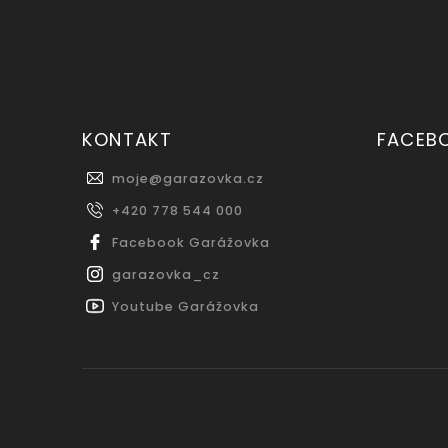
KONTAKT
FACEB
moje
@
garazovka.cz
+420 778 544 000
Facebook Garážovka
garazovka_cz
Youtube Garážovka