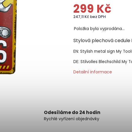
299 Kč
247,11 Kč bez DPH
Položka byla vyprodána…
Stylová plechová cedule
EN: Stylish metal sign My Too
DE: Stilvolles Blechschild My
Detailní informace
Odesíláme do 24 hodin
Rychlé vyřízení objednávky