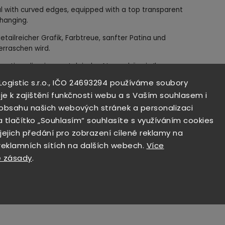
l with curved edges, equipped with a top transparent
 hanging.
etailreicher Grafik, Farbtreue, sanfter Patina und
rraschen wird.
ekoration, die eine nostalgische Atmosphäre in Ihr
usbar bringt oder als Geschenk für Ihre Lieben Freude
 Logistic s.r.o., IČO 24693294 používáme soubory
je k zajištění funkčnosti webu a s Vaším souhlasem i
ech mit gebogenen Kanten gefertigt, hat eine
i obsahu našich webových stránek a personalizaci
 Aufhängeöffnung.
a tlačítko „Souhlasím“ souhlasíte s využíváním cookies
 jejich předání pro zobrazení cílené reklamy na
 reklamních sítích na dalších webech.
Více
 zásady
.