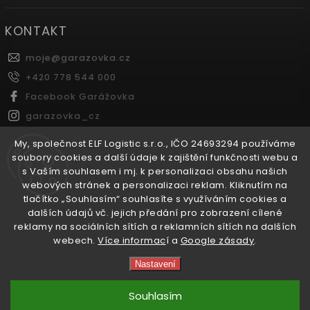
KONTAKT
moje
@
garazovka.cz
+420 778 544 000
Facebook Garážovka
garazovka_cz
Youtube Garážovka
My, společnost ELF Logistic s.r.o., IČO 24693294 používáme
soubory cookies a další údaje k zajištění funkčnosti webu a
s Vaším souhlasem i mj. k personalizaci obsahu našich
FACEBOOK
webových stránek a personalizaci reklam. Kliknutím na
tlačítko „Souhlasím“ souhlasíte s využíváním cookies a
dalších údajů vč. jejich předání pro zobrazení cílené
reklamy na sociálních sítích a reklamních sítích na dalších
webech.
Více informac
í a
Google zásady
.
Copyright 2026
Garážovka.cz
. Všechna práva vyhrazena.
Nastavení
Vytvořil
Shoptet
| Design
Shoptak.cz.
Souhlasím