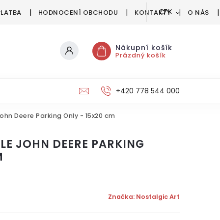
PLATBA
HODNOCENÍ OBCHODU
KONTAKTY
O NÁS
CZK
Nákupní košík
Prázdný košík
+420 778 544 000
ohn Deere Parking Only - 15x20 cm
LE JOHN DEERE PARKING
M
Značka:
Nostalgic Art