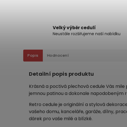
Velký výběr cedulí
Neustále rozšiřujeme naší nabídku
Popis
Hodnocení
Detailní popis produktu
Krásná a poctivá plechová cedule Vás mile p
jemnou patinou a dokonale napodobeným r
Retro cedule je originální a stylová dekorac
vašeho domu, kanceláře, garáže, dílny, pra
dárek pro vaše milé a blízké.