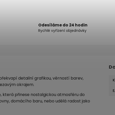
Odesíláme do 24 hodin
Rychlé vyřízení objednávky
Do
řekvapí detailní grafikou, věrností barev,
K
ezavým okrajem.
E
e, která přinese nostalgickou atmosféru do
covny, domácího baru, nebo udělá radost jako