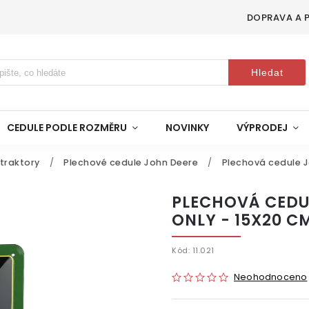
DOPRAVA A 
Hledat
CEDULE PODLE ROZMĚRU
NOVINKY
VÝPRODEJ
 traktory
/
Plechové cedule John Deere
/
Plechová cedule J
PLECHOVÁ CEDU
ONLY - 15X20 C
Kód:
11.021
Neohodnoceno