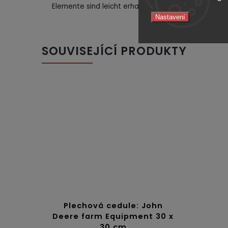
Elemente sind leicht erhaben, was einen 3D-Prägee
Nastavení
SOUVISEJÍCÍ PRODUKTY
Plechová cedule: John
Deere farm Equipment 30 x
30 cm