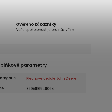
Ověřeno zákazníky
Vaše spokojenost je pro nás vším
plňkové parametry
ategorie
:
Plechové cedule John Deere
AN
:
8595616549064