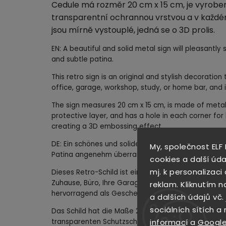
Cedule má rozměr 20 cm x 15 cm, je vyroben
transparentní ochrannou vrstvou a v každé
jsou mírně vystouplé, jedná se o 3D prolis.
EN: A beautiful and solid metal sign will pleasantly s
and subtle patina.
This retro sign is an original and stylish decoratio
office, garage, workshop, study, or home bar, and i
The sign measures 20 cm x 15 cm, is made of metal
protective layer, and has a hole in each corner for 
creating a 3D embossing effect.
DE: Ein schönes und solides Metallschild wird Sie mi
My, společnost ELF
Patina angenehm überraschen.
cookies a další úda
mj. k personalizac
Dieses Retro-Schild ist eine originelle und stilvoll
Zuhause, Büro, Ihre Garage, Werkstatt, Ihr Arbeits
reklam. Kliknutím n
hervorragend als Geschenk für Ihre Lieben eignet.
a dalších údajů vč.
sociálních sítích a
Das Schild hat die Maße 20 cm x 15 cm, ist aus Meta
informac
í a
Google
transparenten Schutzschicht überzogen und hat in 