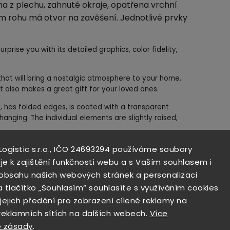
a z plechu, zahnuté okraje, opatřena vrchní
m rohu má otvor na zavěšení. Jednotlivé prvky
urprise you with its detailed graphics, color fidelity,
n that will bring a nostalgic atmosphere to your home,
t also makes a great gift for your loved ones.
, has folded edges, is coated with a transparent
hanging. The individual elements are slightly raised,
t seiner detailgetreuen Grafik, Farbtreue und feiner
 Logistic s.r.o., IČO 24693294 používáme soubory
je k zajištění funkčnosti webu a s Vaším souhlasem i
i obsahu našich webových stránek a personalizaci
e Dekoration, die eine nostalgische Atmosphäre in Ihr
zimmer oder Ihre Hausbar bringt und sich auch
a tlačítko „Souhlasím“ souhlasíte s využíváním cookies
 jejich předání pro zobrazení cílené reklamy na
 reklamních sítích na dalších webech.
Více
ll gefertigt, hat gebogene Kanten, ist mit einer
 zásady
.
jeder Ecke ein Loch zum Aufhängen. Die einzelnen