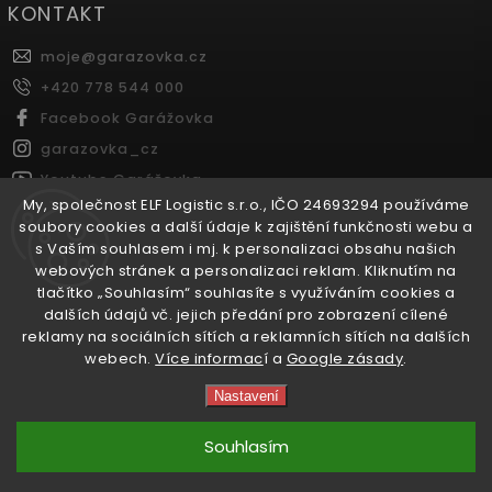
KONTAKT
moje
@
garazovka.cz
+420 778 544 000
Facebook Garážovka
garazovka_cz
Youtube Garážovka
My, společnost ELF Logistic s.r.o., IČO 24693294 používáme
soubory cookies a další údaje k zajištění funkčnosti webu a
s Vaším souhlasem i mj. k personalizaci obsahu našich
FACEBOOK
webových stránek a personalizaci reklam. Kliknutím na
tlačítko „Souhlasím“ souhlasíte s využíváním cookies a
Garážovka.cz
dalších údajů vč. jejich předání pro zobrazení cílené
reklamy na sociálních sítích a reklamních sítích na dalších
webech.
Více informac
í a
Google zásady
.
Copyright 2026
Garážovka.cz
. Všechna práva vyhrazena.
Nastavení
Vytvořil
Shoptet
| Design
Shoptak.cz.
Souhlasím