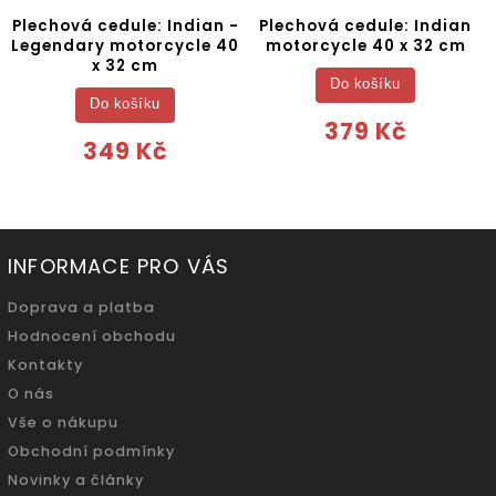
Plechová cedule: Indian -
Plechová cedule: Indian
Legendary motorcycle 40
motorcycle 40 x 32 cm
x 32 cm
Do košíku
Do košíku
379 Kč
349 Kč
INFORMACE PRO VÁS
Doprava a platba
Hodnocení obchodu
Kontakty
O nás
Vše o nákupu
Obchodní podmínky
Novinky a články