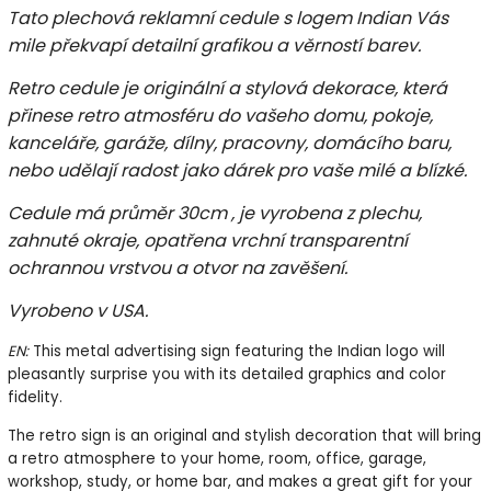
Tato plechová reklamní cedule s logem Indian Vás
mile překvapí detailní grafikou a věrností barev.
Retro cedule je originální a stylová dekorace, která
přinese retro atmosféru do vašeho domu, pokoje,
kanceláře, garáže, dílny, pracovny, domácího baru,
nebo udělají radost jako dárek pro vaše milé a blízké.
Cedule má p
růměr 30cm , je vyrobena z plechu,
zahnuté okraje, opatřena vrchní transparentní
ochrannou vrstvou a otvor na zavěšení.
Vyrobeno v USA.
EN:
This metal advertising sign featuring the Indian logo will
pleasantly surprise you with its detailed graphics and color
fidelity.
The retro sign is an original and stylish decoration that will bring
a retro atmosphere to your home, room, office, garage,
workshop, study, or home bar, and makes a great gift for your