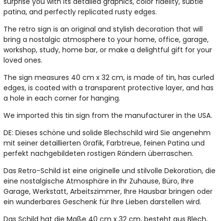
surprise you with its detailed graphics, color fidelity, subtle
patina, and perfectly replicated rusty edges.
The retro sign is an original and stylish decoration that will
bring a nostalgic atmosphere to your home, office, garage,
workshop, study, home bar, or make a delightful gift for your
loved ones.
The sign measures 40 cm x 32 cm, is made of tin, has curled
edges, is coated with a transparent protective layer, and has
a hole in each corner for hanging.
We imported this tin sign from the manufacturer in the USA.
DE: Dieses schöne und solide Blechschild wird Sie angenehm
mit seiner detaillierten Grafik, Farbtreue, feinen Patina und
perfekt nachgebildeten rostigen Rändern überraschen.
Das Retro-Schild ist eine originelle und stilvolle Dekoration, die
eine nostalgische Atmosphäre in Ihr Zuhause, Büro, Ihre
Garage, Werkstatt, Arbeitszimmer, Ihre Hausbar bringen oder
ein wunderbares Geschenk für Ihre Lieben darstellen wird.
Das Schild hat die Maße 40 cm x 32 cm, besteht aus Blech,