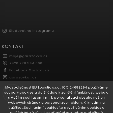
Sledovat na Instagramu
KONTAKT
moje
@
garazovka.cz
+420 778 544 000
Facebook Garážovka
garazovka_cz
Youtube Garážovka
My, společnost ELF Logistic s.r.o., IČO 24693294 používáme
soubory cookies a další údaje k zajištění funkčnosti webu a
s Vaším souhlasem i mj. k personalizaci obsahu našich
FACEBOOK
webových stránek a personalizaci reklam. Kliknutím na
tlačítko „Souhlasím“ souhlasíte s využíváním cookies a
dalších údajů vč. jejich předání pro zobrazení cílené