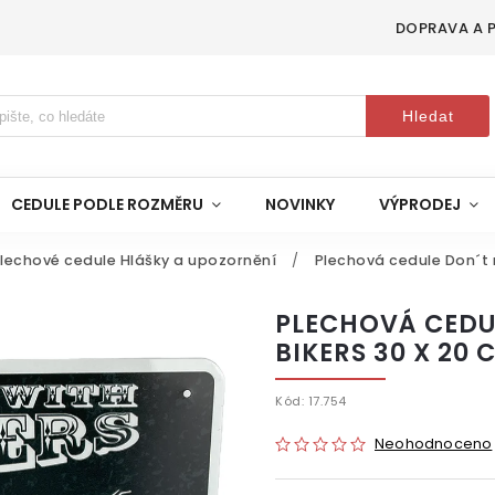
DOPRAVA A 
Hledat
CEDULE PODLE ROZMĚRU
NOVINKY
VÝPRODEJ
lechové cedule Hlášky a upozornění
/
Plechová cedule Don´t m
PLECHOVÁ CEDU
BIKERS 30 X 20 
Kód:
17.754
Neohodnoceno