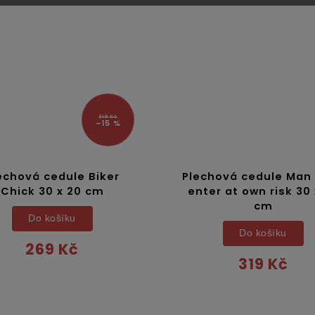
319 Kč
–15 %
echová cedule Biker
Plechová cedule Man
Chick 30 x 20 cm
enter at own risk 30 
cm
Do košíku
Do košíku
269 Kč
319 Kč