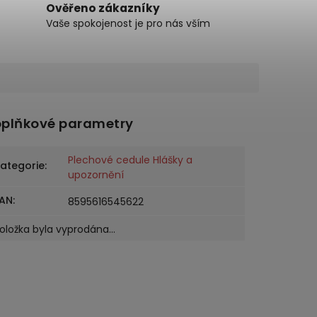
Ověřeno zákazníky
Vaše spokojenost je pro nás vším
plňkové parametry
Plechové cedule Hlášky a
ategorie
:
upozornění
AN
:
8595616545622
oložka byla vyprodána…