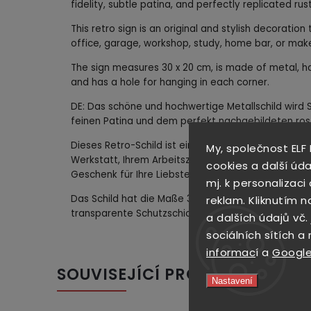
fidelity, subtle patina, and perfectly replicated ru
This retro sign is an original and stylish decoratio
office, garage, workshop, study, home bar, or make
The sign measures 30 x 20 cm, is made of metal, ha
and has a hole for hanging in each corner.
DE: Das schöne und hochwertige Metallschild wird Si
feinen Patina und dem perfekt nachgebildeten ros
Dieses Retro-Schild ist eine originelle und stilvolle
My, společnost ELF
Werkstatt, Ihrem Arbeitszimmer oder Ihrem Heimba
cookies a další úda
Geschenk für Ihre Liebsten eine große Freude berei
mj. k personalizac
Das Schild hat die Maße 30 x 20 cm, ist aus Metal
reklam. Kliknutím n
transparente Schutzschicht und in jeder Ecke ein 
a dalších údajů vč.
sociálních sítích a
informac
í a
Google
SOUVISEJÍCÍ PRODUKTY
Nastavení