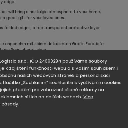
sty edge.
n that will bring a nostalgic atmosphere to your home,
 a great gift for your loved ones.
s folded edges, a top transparent protective layer,
e angenehm mit seiner detaillierten Grafik, Farbtiefe,
tigen Rand überraschen.
 Dekoration, die Ihrem Zuhause, Büro, Ihrer Garage,
 Logistic s.r.o., IČO 24693294 používáme soubory
r eine nostalgische Atmosphäre verleiht oder als
je k zajištění funkčnosti webu a s Vaším souhlasem i
tet.
i obsahu našich webových stránek a personalizaci
l gefertigt, hat umgebogene Ränder, eine obere
a tlačítko „Souhlasím“ souhlasíte s využíváním cookies
Loch zum Aufhängen.
 jejich předání pro zobrazení cílené reklamy na
 reklamních sítích na dalších webech.
Více
 zásady
.