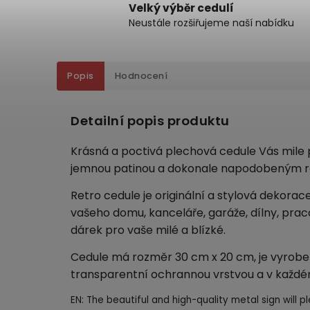
Velký výběr cedulí
Neustále rozšiřujeme naší nabídku
Popis
Hodnocení
Detailní popis produktu
Krásná a poctivá plechová cedule Vás mile p
jemnou patinou a dokonale napodobeným r
Retro cedule je originální a stylová dekorac
vašeho domu, kanceláře, garáže, dílny, pra
dárek pro vaše milé a blízké.
Cedule má rozměr 30 cm x 20 cm, je vyroben
transparentní ochrannou vrstvou a v každé
EN: The beautiful and high-quality metal sign will pl