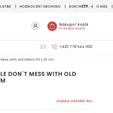
PLATBA
HODNOCENÍ OBCHODU
KONTAKTY
O NÁS
CZK
Nákupní košík
Prázdný košík
+420 778 544 000
ess with old bikers 30 x 20 cm
LE DON´T MESS WITH OLD
CM
Značka:
OXFORD-ACI