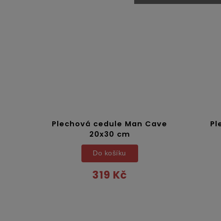
Plechová cedule Man Cave
Pl
20x30 cm
Do košíku
319 Kč