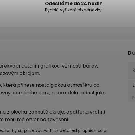
Odesíláme do 24 hodin
Rychlé vyřízení objednávky
Do
řekvapí detailní grafikou, věrností barev,
K
ezavým okrajem.
e, která přinese nostalgickou atmosféru do
E
covny, domácího baru, nebo udělá radost jako
P
a z plechu, zahnuté okraje, opatřena vrchní
m rohu má otvor na zavěšení.
easantly surprise you with its detailed graphics, color