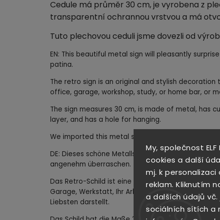
Cedule má průměr 30 cm, je vyrobena z plec
transparentní ochrannou vrstvou a má otvo
Tuto plechovou ceduli jsme dovezli od výrob
EN: This beautiful metal sign will pleasantly surprise
patina.
The retro sign is an original and stylish decoratio
office, garage, workshop, study, or home bar, or m
The sign measures 30 cm, is made of metal, has cu
layer, and has a hole for hanging.
We imported this metal sign from a manufacturer i
My, společnost ELF
DE: Dieses schöne Metallschild wird Sie mit seiner d
cookies a další úda
angenehm überraschen.
mj. k personalizac
Das Retro-Schild ist eine originelle und stilvolle Dek
reklam. Kliknutím n
Garage, Werkstatt, Ihr Arbeitszimmer oder Ihre Ha
a dalších údajů vč.
Liebsten darstellt.
sociálních sítích a
Das Schild hat die Maße 30 cm, ist aus Metall gefe