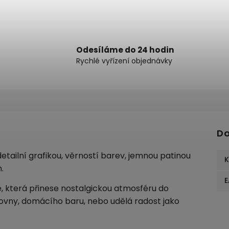
Odesíláme do 24 hodin
Rychlé vyřízení objednávky
Do
tailní grafikou, věrností barev, jemnou patinou
K
.
E
e, která přinese nostalgickou atmosféru do
covny, domácího baru, nebo udělá radost jako