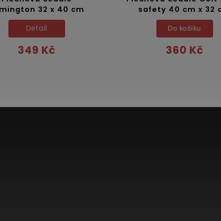
mington 32 x 40 cm
safety 40 cm x 32
Detail
Do košíku
349 Kč
360 Kč