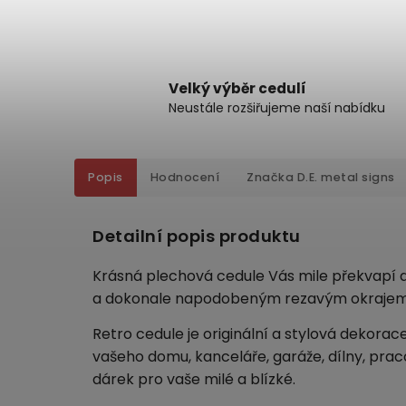
Velký výběr cedulí
Neustále rozšiřujeme naší nabídku
Popis
Hodnocení
Značka
D.E. metal signs
Detailní popis produktu
Krásná plechová cedule Vás mile překvapí de
a dokonale napodobeným rezavým okrajem
Retro cedule je originální a stylová dekorac
vašeho domu, kanceláře, garáže, dílny, pra
dárek pro vaše milé a blízké.