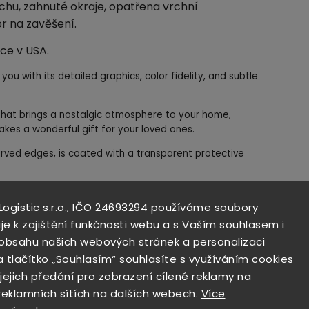
hu, zahnuté okraje, opatřena vrchní
r na zavěšení.
ce v USA.
 you with its detailed graphics, color fidelity, and subtle
n that brings a nostalgic atmosphere to your home,
akes a wonderful gift for your loved ones.
rved edges, is coated with a transparent protective
n the USA.
 Logistic s.r.o., IČO 24693294 používáme soubory
etaillierten Grafik, Farbtreue und feinen Patina
je k zajištění funkčnosti webu a s Vaším souhlasem i
i obsahu našich webových stránek a personalizaci
oration, die nostalgisches Flair in Ihr Zuhause, Büro, Ihre
a tlačítko „Souhlasím“ souhlasíte s využíváním cookies
usbar bringt oder ein wunderbares Geschenk für Ihre
 jejich předání pro zobrazení cílené reklamy na
 reklamních sítích na dalších webech.
Více
rtigt, hat gebogene Kanten, ist mit einer transparenten