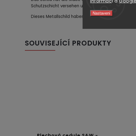
informac
í a
Google
Schutzschicht versehen und hat ein Loch zum Aufh
Nastavení
Dieses Metallschild haben wir von einem Hersteller 
SOUVISEJÍCÍ PRODUKTY
Plechová cedule S&W -