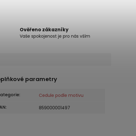
Ověřeno zákazníky
Vaše spokojenost je pro nás vším
plňkové parametry
ategorie
:
Cedule podle motivu
AN
:
859000001497