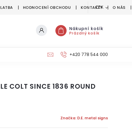
PLATBA
HODNOCENÍ OBCHODU
KONTAKTY
O NÁS
CZK
Nákupní košík
Prázdný košík
+420 778 544 000
E COLT SINCE 1836 ROUND
Značka:
D.E. metal signs