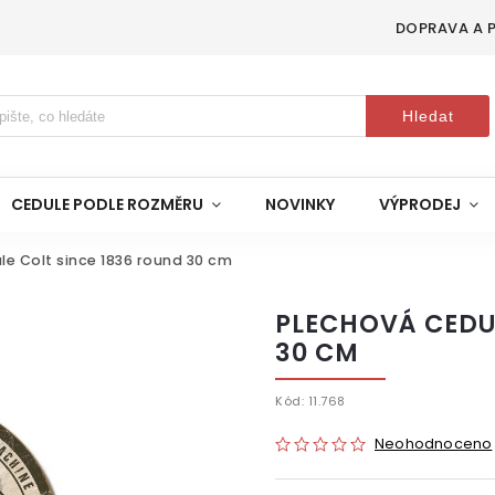
DOPRAVA A 
Hledat
CEDULE PODLE ROZMĚRU
NOVINKY
VÝPRODEJ
le Colt since 1836 round 30 cm
PLECHOVÁ CEDUL
30 CM
Kód:
11.768
Neohodnoceno