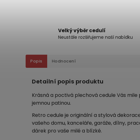
Velký výběr cedulí
Neustále rozšiřujeme naší nabídku
Popis
Hodnocení
Detailní popis produktu
Krásná a poctivá plechová cedule Vás mile p
jemnou patinou.
Retro cedule je originální a stylová dekorac
vašeho domu, kanceláře, garáže, dílny, pra
dárek pro vaše milé a blízké.