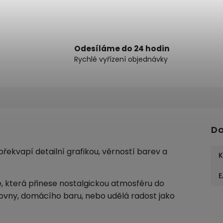
Odesíláme do 24 hodin
Rychlé vyřízení objednávky
Do
řekvapí detailní grafikou, věrností barev a
K
E
e, která přinese nostalgickou atmosféru do
covny, domácího baru, nebo udělá radost jako