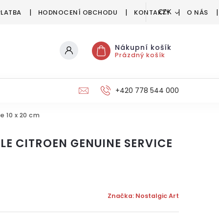
PLATBA
HODNOCENÍ OBCHODU
KONTAKTY
O NÁS
CZK
Nákupní košík
Prázdný košík
+420 778 544 000
e 10 x 20 cm
E CITROEN GENUINE SERVICE
Značka:
Nostalgic Art