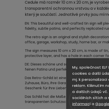
Cedule má rozměr 10 cm x 20 cm, je vyroben
transparentní ochrannou vrstvou a v každé
který je součástí. Jednotlivé prvky jsou mírn
EN: This beautiful and well-crafted tin sign will pl
fidelity, subtle patina, and perfectly replicated ru
The retro sign is an original and stylish decorati
office, garage, workshop, study, home bar, or make
The sign measures 10 cm x 20 cm, is made of tin,
protective layer, and has a hole in each corner fo
DE: Dieses schöne und solide Blechschild wird Sie 
My, společnost ELF
feinen Patina und perfekt nachgebildeten rostig
cookies a další úda
Das Retro-Schild ist eine originelle und stilvolle 
mj. k personalizac
Zuhause, Büro, Ihre Garage, Werkstatt, Arbeitszi
reklam. Kliknutím n
Geschenk für Ihre Lieben darstellen wird.
a dalších údajů vč.
Das Schild hat die Maße 10 cm x 20 cm, besteht a
sociálních sítích a
transparenten Schutzschicht versehen und hat i
informac
í a
Google