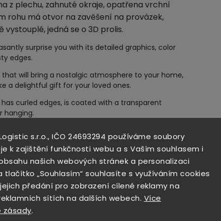
a z plechu, zahnuté okraje, opatřena vrchní
m rohu má otvor na zavěšení na provázek,
ě vystouplé, jedná se o 3D prolis.
easantly surprise you with its detailed graphics, color
sty edges.
on that will bring a nostalgic atmosphere to your home,
 a delightful gift for your loved ones.
 has curled edges, is coated with a transparent
r hanging.
angenehm mit seiner detaillierten Grafik, Farbtreue,
 Logistic s.r.o., IČO 24693294 používáme soubory
en Rändern überraschen.
je k zajištění funkčnosti webu a s Vaším souhlasem i
Dekoration, die eine nostalgische Atmosphäre in Ihr
i obsahu našich webových stránek a personalizaci
mmer, Ihre Hausbar bringen oder ein wunderbares
a tlačítko „Souhlasím“ souhlasíte s využíváním cookies
 jejich předání pro zobrazení cílené reklamy na
us Blech, hat gebogene Kanten, ist mit einer
 reklamních sítích na dalších webech.
Více
n jeder Ecke ein Loch zum Aufhängen
 zásady
.