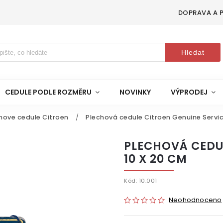
DOPRAVA A 
Hledat
CEDULE PODLE ROZMĚRU
NOVINKY
VÝPRODEJ
hove cedule Citroen
/
Plechová cedule Citroen Genuine Servic
PLECHOVÁ CEDUL
10 X 20 CM
Kód:
10.001
Neohodnoceno