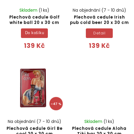
Skladem
(1 ks)
Na objednání (7 - 10 dnů)
Plechová cedule Golf
Plechová cedule Irish
white ball 20 x 30 cm
pub cold beer 20 x 30 cm
Detail
Do košíku
139 Kč
139 Kč
–47 %
Na objednání (7 - 10 dnů)
Skladem
(1 ks)
Plechová cedule Girl Be
Plechová cedule Aloha
cool 20 x 30 cm
Tiki bar 20 x 30 cm