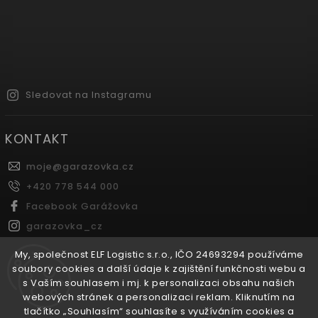
Sledovat na Instagramu
KONTAKT
moje
@
garazovka.cz
+420 778 544 000
Facebook Garážovka
garazovka_cz
Youtube Garážovka
My, společnost ELF Logistic s.r.o., IČO 24693294 používáme
soubory cookies a další údaje k zajištění funkčnosti webu a
s Vaším souhlasem i mj. k personalizaci obsahu našich
FACEBOOK
webových stránek a personalizaci reklam. Kliknutím na
tlačítko „Souhlasím“ souhlasíte s využíváním cookies a