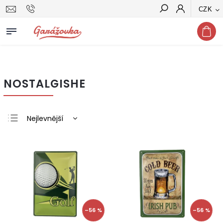
CZK
Hledat
NOSTALGISHE
Nejlevnější
Nejdražší
Nejprodávanější
Abecedně
–56 %
–56 %