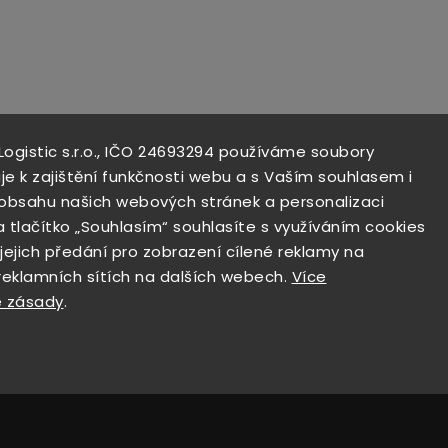
 Logistic s.r.o., IČO 24693294 používáme soubory
je k zajištění funkčnosti webu a s Vaším souhlasem i
i obsahu našich webových stránek a personalizaci
a tlačítko „Souhlasím“ souhlasíte s využíváním cookies
 jejich předání pro zobrazení cílené reklamy na
 reklamních sítích na dalších webech.
Více
Odesíláme do 24 hodin
 zásady
.
Rychlé vyřízení objednávky