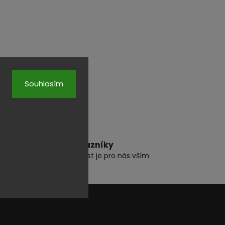
Souhlasím
Ověřeno zákazníky
Vaše spokojenost je pro nás vším