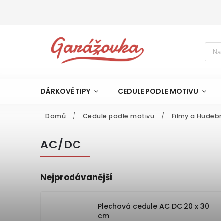
DÁRKOVÉ TIPY
CEDULE PODLE MOTIVU
Domů
/
Cedule podle motivu
/
Filmy a Hudeb
AC/DC
Nejprodávanější
Plechová cedule AC DC 20 x 30
cm