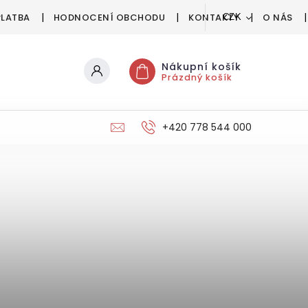
PLATBA
HODNOCENÍ OBCHODU
KONTAKTY
O NÁS
CZK
Nákupní košík
Prázdný košík
+420 778 544 000