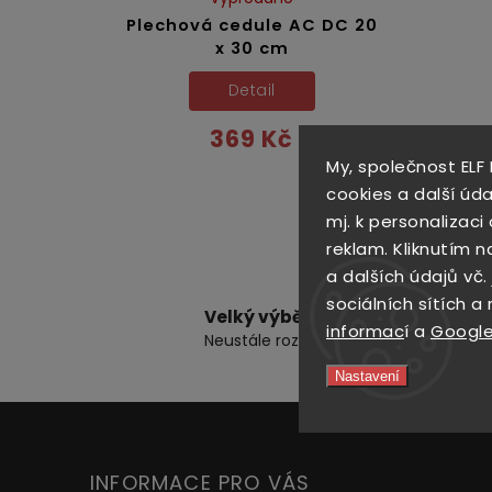
Plechová cedule AC DC 20
x 30 cm
Detail
369 Kč
My, společnost ELF
cookies a další úda
mj. k personalizac
reklam. Kliknutím n
a dalších údajů vč.
sociálních sítích a
Velký výběr cedulí
informac
í a
Google
Neustále rozšiřujeme naší nabídku
Nastavení
INFORMACE PRO VÁS