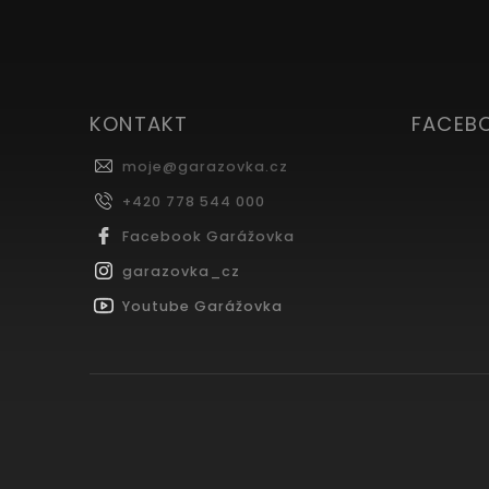
KONTAKT
FACEB
moje
@
garazovka.cz
+420 778 544 000
Facebook Garážovka
garazovka_cz
Youtube Garážovka