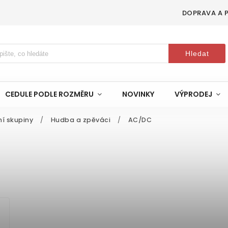
DOPRAVA A 
Hledat
CEDULE PODLE ROZMĚRU
NOVINKY
VÝPRODEJ
ní skupiny
/
Hudba a zpěváci
/
AC/DC