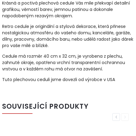
Krásná a poctivá plechová cedule Vás mile překvapí detailní
grafikou, věrností barev, jemnou patinou a dokonale
napodobeným rezavým okrajem.
Retro cedule je originální a stylová dekorace, která přinese
nostalgickou atmosféru do vašeho domu, kanceláře, garáže,
dílny, pracovny, domácího baru, nebo udělá radost jako dárek
pro vaše milé a blízké.
Cedule má rozměr 40 cm x 32 cm, je vyrobena z plechu,
zahnuté okraje, opatřena vrchní transparentní ochrannou
vrstvou a v každém rohu má otvor na zavěšení.
Tuto plechovou ceduli jsme dovezli od výrobce v USA
SOUVISEJÍCÍ PRODUKTY
Previous
Next