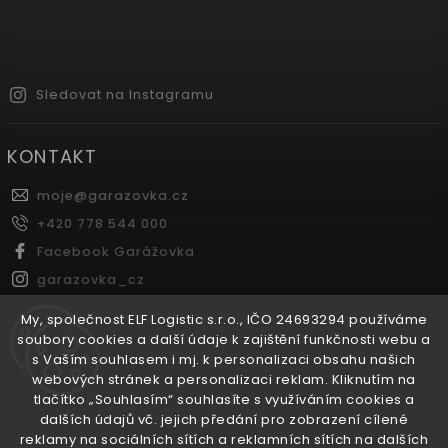
Sledovat na Instagramu
KONTAKT
moje
@
garazovka.cz
+420 778 544 000
Facebook Garážovka
garazovka_cz
Youtube Garážovka
My, společnost ELF Logistic s.r.o., IČO 24693294 používáme
soubory cookies a další údaje k zajištění funkčnosti webu a
s Vaším souhlasem i mj. k personalizaci obsahu našich
FACEBOOK
webových stránek a personalizaci reklam. Kliknutím na
tlačítko „Souhlasím“ souhlasíte s využíváním cookies a
dalších údajů vč. jejich předání pro zobrazení cílené
reklamy na sociálních sítích a reklamních sítích na dalších