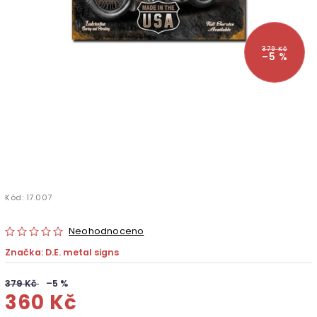
379 Kč
–5 %
Kód:
17.007
Neohodnoceno
Značka:
D.E. metal signs
379 Kč
–5 %
360 Kč