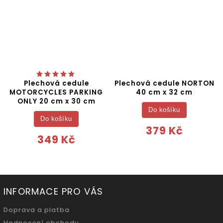
Plechová cedule
Plechová cedule NORTON
MOTORCYCLES PARKING
40 cm x 32 cm
ONLY 20 cm x 30 cm
Do košíku
Do košíku
379 Kč
349 Kč
INFORMACE PRO VÁS
Doprava a platba
Hodnocení obchodu