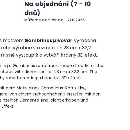
Na objednání (7 - 10
dnů)
Můžeme doručit do:
21.8.2026
 s motivem
Gambrinus pivovar
vyrobena
ského výrobce v rozměrech 23 cm x 32,2
 mírně vystouplé a vytváří krásný 3D efekt.
uring a Gambrinus retro truck, made directly for the
turer, with dimensions of 23 cm x 32,2 cm. The
tly raised, creating a beautiful 3D effect.
ld mit dem Motiv eines Gambrinus-Retro-Lkw,
rauerei von einem tschechischen Hersteller, mit den
einzelnen Elemente sind leicht erhaben und
Effekt.