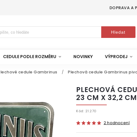
DOPRAVA A 
Hledat
CEDULE PODLE ROZMĚRU
NOVINKY
VÝPRODEJ
Plechové cedule Gambrinus
/
Plechová cedule Gambrinus pivo
PLECHOVÁ CEDU
23 CM X 32,2 CM
Kód:
21.270
2 hodnocení