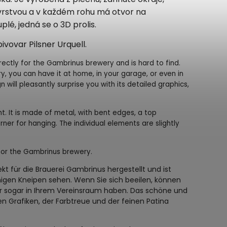
vrstvou a v každém rohu má otvor na
lé, jedná se o 3D prolis.
vovar Pilsner Urquell.
rectly for the Gambrinus brewery and is hard to find.
ry, you can have it at home, in your garage, or even in
 will pleasantly surprise you with its detailed graphics,
t. It is made of metal, with bent edges, a top
rner for hanging. The individual elements are slightly
 for the Gambrinus brewery.
ekt für die Brauerei Gambrinus hergestellt und ist
nigen Kneipen sehen. Wenn Sie sich beeilen, können
der sogar in Ihrem Vereinsraum haben. Das schöne und
rten Grafiken, der Farbtreue und der feinen Patina