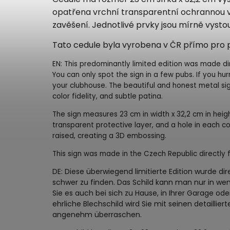
opatřena vrchní transparentní ochrannou 
zavěšení. Jednotlivé prvky jsou mírně vystoup
Tato cedule byla vyrobena v ČR přímo pro pi
EN: This predominantly limited edition was made di
You can only spot the sign in a few pubs. If you hur
your clubhouse. The beautiful and honest metal sign
color fidelity, and subtle patina.
The sign measures 23 cm in width x 32,2 cm in heigh
transparent protective layer, and a hole in each co
raised, creating a 3D embossing.
This sign was made in the Czech Republic directly
DE: Diese überwiegend limitierte Edition wurde dir
schwer zu finden. Das Schild kann man nur in we
Sie es auch bei sich zu Hause, in Ihrer Garage o
ehrliche Blechschild wird Sie mit seinen detaillie
angenehm überraschen.