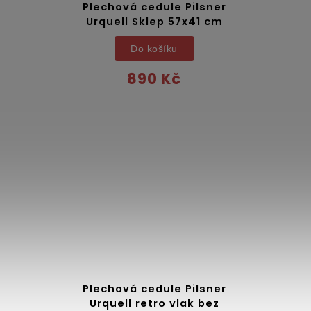
Plechová cedule Pilsner
Urquell Sklep 57x41 cm
Do košíku
890 Kč
Plechová cedule Pilsner
Urquell retro vlak bez