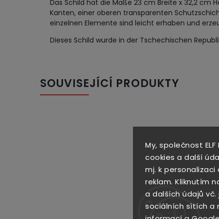
Das Schild hat die Maße 23 cm Breite x 32,2 cm H
Kanten, einer oberen transparenten Schutzschic
einzelnen Elemente sind leicht erhaben und erze
Dieses Schild wurde in der Tschechischen Republik
SOUVISEJÍCÍ PRODUKTY
My, společnost ELF
cookies a další úd
mj. k personalizac
reklam. Kliknutím n
a dalších údajů vč.
sociálních sítích a
informac
í a
Google