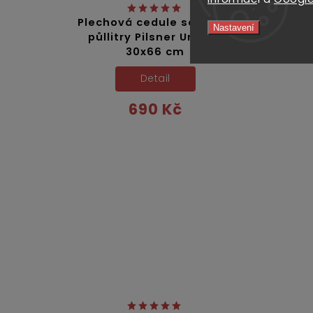
Plechová cedule se třemi
Nastavení
půllitry Pilsner Urquell
30x66 cm
Detail
690 Kč