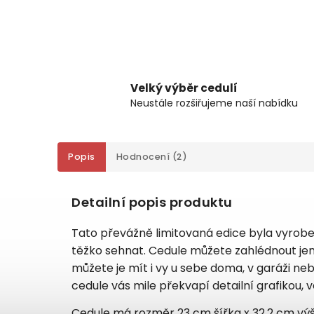
Velký výběr cedulí
Neustále rozšiřujeme naší nabídku
Popis
Hodnocení (2)
Detailní popis produktu
Tato převážně limitovaná edice byla vyrobe
těžko sehnat. Cedule můžete zahlédnout jen 
můžete je mít i vy u sebe doma, v garáži ne
cedule vás mile překvapí detailní grafikou,
Cedule má rozměr 23 cm šířka x 32,2 cm výš