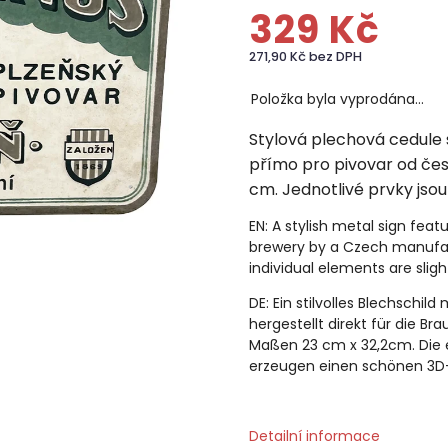
329 Kč
271,90 Kč bez DPH
Položka byla vyprodána…
Stylová plechová cedule
přímo pro pivovar od če
cm. Jednotlivé prvky jsou
EN: A stylish metal sign feat
brewery by a Czech manufac
individual elements are sligh
DE:
Ein stilvolles Blechschi
hergestellt direkt für die B
Maßen 23 cm x 32,2cm. Die 
erzeugen einen schönen 3D-
Detailní informace