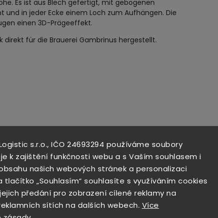
öhe. Es ist aus Blech gefertigt, mit gebogenen
ht und in jeder Ecke einem Loch zum Aufhängen. Die
ugen einen 3D-Prägeeffekt.
 direkt für die Brauerei Gambrinus hergestellt.
 Logistic s.r.o., IČO 24693294 používáme soubory
aje k zajištění funkčnosti webu a s Vaším souhlasem i
i obsahu našich webových stránek a personalizaci
a tlačítko „Souhlasím“ souhlasíte s využíváním cookies
 jejich předání pro zobrazení cílené reklamy na
 reklamních sítích na dalších webech.
Více
 zásady
.