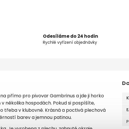
Odesíláme do 24 hodin
Rychlé vyřízení objednávky
Do
na přímo pro pivovar Gambrinus a jde ji horko
K
v několika hospodách. Pokud si pospíšíte,
bo třeba v klubovně. Krásná a poctivá plechová
E
 věrností barev a jemnou patinou.
P
ka. Je vyrobena z plechu, zahnuté okraje,